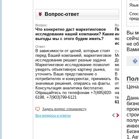
Язык
Вопрос-ответ
Спос
пред
Вопрос:
Вопрос:
Что конкретно даст маркетинговое
Первый раз 
Вы м
исследование нашей компании? Какие
интернет...
сейч
выгоды мы c этого будем иметь?
познакомит
исследован
не об
Ответ:
Вами
В зависимости от целей, которые стоят
Ответ:
перед Вашей компанией, маркетинговое
Можно! Мы в
исследование решает разные задачи.
Договоритес
Маркетинговое исследование позволит
менеджером 
увидеть объективную картину рынка,
подготовят 
уточнить Ваше представление о
В нашем уют
Пол
потребителях и конкурентах, принимать
Вы сможете 
значимые решения, опираясь на факты.
ответственн
Цена 
Консультация аналитика бесплатно.
интересующ
Обращайтесь по телефонам +7(495)920-
находится в
6198, +7(903)799-6121
телефонам
Данн
6121
бизн
прое
Задать вопрос специалисту
строи
Все вопросы и ответы
полу
инве
Бизн
1. А