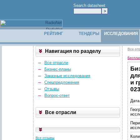
Search datasheet
РЕЙТИНГ
ТЕНДЕРЫ
ИССЛЕДОВАНИЯ
Все от
Навигация по разделу
Беспла
Все отрасли
Би
Бизнес-планы
дл
Заказные исследования
и г
Спецпредложения
023
Отзывы
Вопрос-ответ
Дата
Геог
Все отрасли
иссл
Пери
иссл
Коли
Все отзывы