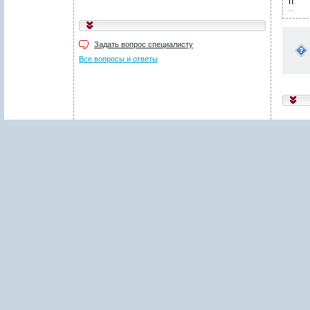
пред
Укажите код, изображённый
на картинке
*
:
Задать вопрос специалисту
Поля, отмеченные звёздочкой (
*
), обязательны для заполнения.
Все вопросы и ответы