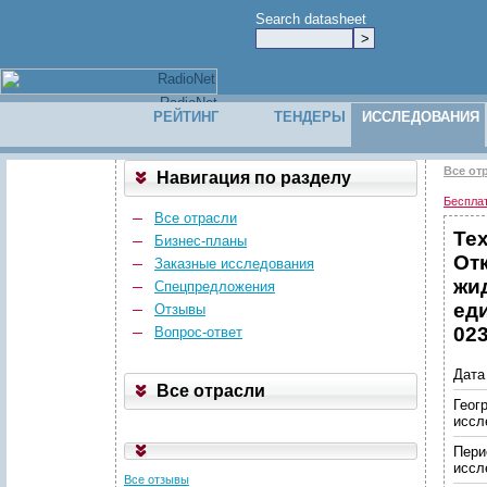
Search datasheet
РЕЙТИНГ
ТЕНДЕРЫ
ИССЛЕДОВАНИЯ
Все от
Навигация по разделу
Беспла
Все отрасли
Те
Бизнес-планы
От
Заказные исследования
жи
Спецпредложения
ед
Отзывы
023
Вопрос-ответ
Дата
Все отрасли
Геог
иссл
Пери
иссл
Все отзывы