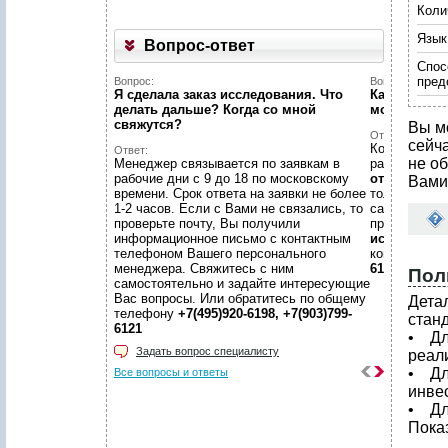
Коли
Язык
Вопрос-ответ
Спос
пред
Вопрос:
Вопрос:
Я сделала заказ исследования. Что
Как найти н
делать дальше? Когда со мной
можете пом
свяжутся?
Вы м
Ответ:
сейч
Конечно пом
Ответ:
не об
Менеджер связывается по заявкам в
размещено
рабочие дни с 9 до 18 по московскому
отчетов
, пр
Вами
времени. Срок ответа на заявки не более
только гото
1-2 часов. Если с Вами не связались, то
самой сложн
проверьте почту, Вы получили
предложить
информационное письмо с контактным
исследован
телефоном Вашего персонального
консультаци
менеджера. Свяжитесь с ним
6198, +7(903
Пол
самостоятельно и задайте интересующие
Вас вопросы. Или обратитесь по общему
Дета
телефону
+7(495)920-6198, +7(903)799-
стан
6121
• Дл
Задать вопрос специалисту
реал
• Дл
Все вопросы и ответы
инве
• Дл
Пока