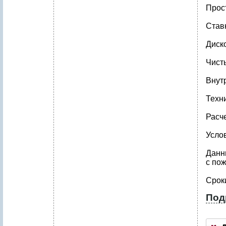
Прост
Став
Диск
Чисты
Внут
Техн
Расч
Усло
Данн
с по
Срок
Под
1
.