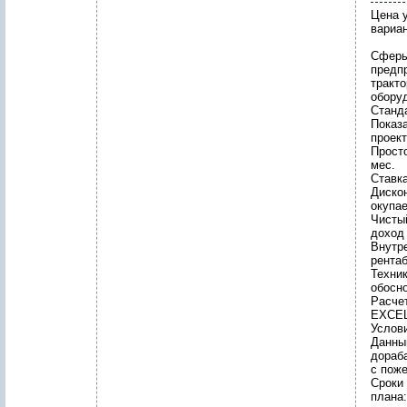
Цена у
вариан
Сферы
предп
тракто
обору
Станд
Показ
проек
Просто
мес.
Ставка
Диско
окупае
Чисты
доход 
Внутр
рентаб
Техни
обосн
Расче
EXCEL
Услов
Данны
дораб
с пож
Сроки
плана: