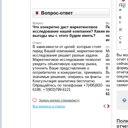
Укажите код, изображённый
Укажите код, изображённый
Пери
на картинке
на картинке
*
*
:
:
Укажите код, изображённый
иссл
Укажите код, изображённый
на картинке
*
:
Вопрос-ответ
на картинке
*
:
Поля, отмеченные звёздочкой (
Поля, отмеченные звёздочкой (
*
*
), обязательны для заполнения.
), обязательны для заполнения.
Коли
Поля, отмеченные звёздочкой (
*
), обязательны для заполнения.
стра
Укажите код, изображённый
Укажите код, изображённый
Поля, отмеченные звёздочкой (
*
), обязательны для заполнения.
Вопрос:
Вопрос:
на картинке
на картинке
*
*
:
:
Что конкретно даст маркетинговое
Первый раз 
Язык
исследование нашей компании? Какие
интернет...
Поля, отмеченные звёздочкой (
Поля, отмеченные звёздочкой (
*
*
), обязательны для заполнения.
), обязательны для заполнения.
выгоды мы c этого будем иметь?
познакомит
Спос
исследован
пред
Ответ:
В зависимости от целей, которые стоят
Ответ:
перед Вашей компанией, маркетинговое
Можно! Мы в
Вы мо
исследование решает разные задачи.
Договоритес
отчёт 
Маркетинговое исследование позволит
менеджером 
сейча
увидеть объективную картину рынка,
подготовят 
форм
уточнить Ваше представление о
В нашем уют
отчёта
потребителях и конкурентах, принимать
Вы сможете 
покуп
значимые решения, опираясь на факты.
ответственн
заказа
Консультация аналитика бесплатно.
интересующ
свяже
Обращайтесь по телефонам +7(495)920-
находится в
6198, +7(903)799-6121
телефонам
6121
Задать вопрос специалисту
Все вопросы и ответы
Полн
отче