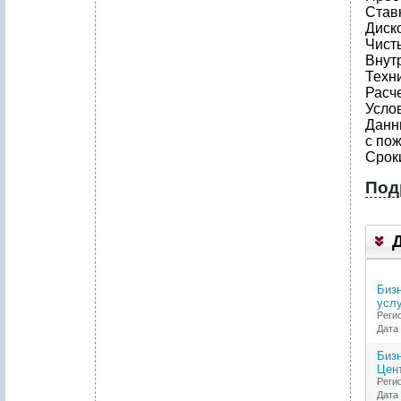
Став
Диск
Чисты
Внут
Техн
Расч
Усло
Данн
с по
Срок
Под
1
.
Р
Е
Бизн
З
услу
Ю
Реги
М
Дата 
Е
П
Бизн
Р
Цен
О
Реги
Е
Дата 