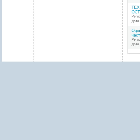
К
Т
ТЕХ
А
ОСТ
Реги
2
Дата 
.
Оце
час
Реги
С
Дата 
У
Щ
Н
О
С
Т
Ь
П
Р
Е
Д
Л
А
Г
А
Е
М
О
Г
О