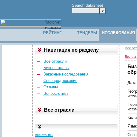
Search datasheet
РЕЙТИНГ
ТЕНДЕРЫ
ИССЛЕДОВАНИЯ
Все от
Навигация по разделу
Беспла
Все отрасли
Биз
Бизнес-планы
обр
Заказные исследования
Спецпредложения
Дата
Отзывы
Геог
Вопрос-ответ
иссл
Пери
иссл
Все отрасли
Коли
Язык
Спос
Все отзывы