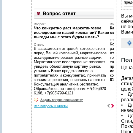
пред
Вопрос-ответ
Вы м
сейч
Вопрос:
Вопрос:
не об
Что конкретно даст маркетинговое
Как найти н
Вами
исследование нашей компании? Какие
можете пом
выгоды мы c этого будем иметь?
Ответ:
Конечно пом
Ответ:
В зависимости от целей, которые стоят
размещено
перед Вашей компанией, маркетинговое
отчетов
, пр
исследование решает разные задачи.
только гото
Пол
Маркетинговое исследование позволит
самой сложн
увидеть объективную картину рынка,
предложить
Цена 
уточнить Ваше представление о
исследован
потребителях и конкурентах, принимать
консультаци
Дета
значимые решения, опираясь на факты.
6198, +7(903
стан
Консультация аналитика бесплатно.
Обращайтесь по телефонам +7(495)920-
целей
6198, +7(903)799-6121
• Дл
реал
Задать вопрос специалисту
• Дл
Все вопросы и ответы
инве
• Дл
Стан
Пока
Прост