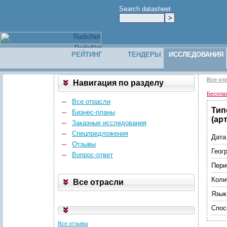
Search datasheet
РЕЙТИНГ
ТЕНДЕРЫ
ИССЛЕДОВАНИЯ
Все от
Навигация по разделу
Беспла
Все отрасли
Тип
Бизнес-планы
(ар
Заказные исследования
Спецпредложения
Дата
Отзывы
Геог
Вопрос-ответ
Пери
Коли
Все отрасли
Язык
Спос
Все отзывы