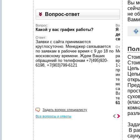
Вы м
сейч
не об
Вопрос-ответ
Вами
Вопрос:
Вопрос:
Какой у вас график работы?
Я сделала з
делать дал
Ответ:
свяжутся?
Заявки с сайта принимаются
круглосуточно. Менеджер связывается
Ответ:
Пол
по заявкам в рабочее время с 9 до 18 по
Менеджер св
московскому времени. Ждем Ваших
рабочие дни
Стои
обращений по телефонам +7(495)920-
времени. Сро
Стои
6198, +7(903)799-6121
1-2 часов. Е
Цель
проверьте п
Цель
информацион
телефоном В
откр
менеджера. 
Пред
самостоятел
прос
Вас вопросы
сухо
телефону
+7
(клас
6121
комна
Задать вопрос специалисту
разл
Все вопросы и ответы
Зада
В ра
саун