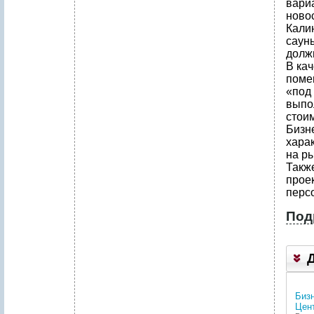
вари
ново
Кали
сауны
долж
В ка
поме
«под 
выпо
стои
Бизн
хара
на р
Такж
прое
перс
Под
Р
е
з
ю
м
е
Бизн
п
Цен
р