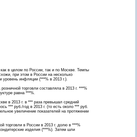
E-
mail
*
Вопрос
*
как в целом по России, так и по Москве. Темпы
 схожи, при этом в России на несколько
уровень инфляции (***% в 2013 г.).
розничной торговли составляла в 2013 г. ***%
Укажите
уктуре равна ***%.
проверочный код с
картинки *
ве в 2013 г. в *** раза превышал средний
 *** руб./год в 2013 г. (то есть около *** руб.
ачительное увеличение показателей на протяжении
ой торговли в России в 2013 г. долю в ***%
кондитерские изделия (***%). Затем шли