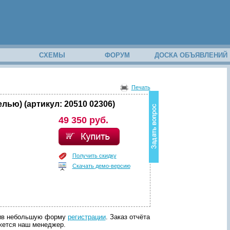
М
СХЕМЫ
ФОРУМ
ДОСКА ОБЪЯВЛЕНИЙ
В
о
Печать
з
н
лью) (артикул: 20510 02306)
и
49 350 руб.
к
в
о
п
р
Получить скидку
о
Скачать демо-версию
с
п
о
с
о
д
лнив небольшую форму
регистрации
. Заказ отчёта
е
яжется наш менеджер.
р