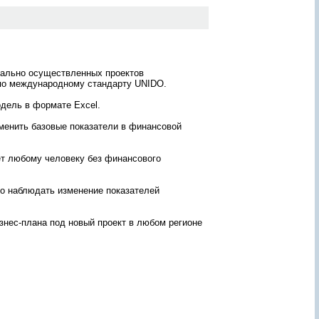
ж
а
н
и
ю
о
кие
реально осуществленных проектов
т
 по международному стандарту UNIDO.
ч
ё
дель в формате Excel.
т
т
ое
а
зменить базовые показатели в финансовой
?
т
З
а
ет любому человеку без финансового
д
ть
а
ы.
й
о наблюдать изменение показателей
т
0-
е
е
знес-плана под новый проект в любом регионе
г
о
!
П
е
р
с
о
н