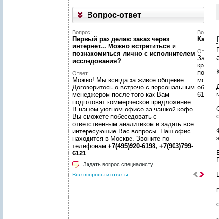
Вопрос-ответ
Вопрос:
Вопрос:
Первый раз делаю заказ через
Какой 
интернет... Можно встретиться и
Ответ:
познакомиться лично с исполнителем
Заявки
исследования?
кругло
по зая
Ответ:
Можно! Мы всегда за живое общение.
москов
Договоритесь о встрече с персональным
обраще
менеджером после того как Вам
6198, +
подготовят коммерческое предложение.
В нашем уютном офисе за чашкой кофе
Вы сможете побеседовать с
ответственным аналитиком и задать все
интересующие Вас вопросы. Наш офис
находится в Москве. Звоните по
телефонам
+7(495)920-6198, +7(903)799-
6121
Задать вопрос специалисту
Все вопросы и ответы