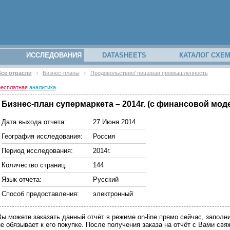
ИССЛЕДОВАНИЯ
DATASHEETS
КАТАЛОГ СХЕ
се отрасли
Бизнес-планы
Продовольствие/ пищевая промышленность
есплатная
аналитика
Бизнес-план супермаркета – 2014г. (с финансовой моде
Дата выхода отчета:
27 Июня 2014
География исследования:
Россия
Период исследования:
2014г.
Количество страниц:
144
Язык отчета:
Русский
Способ предоставления:
электронный
Вы можете заказать данный отчёт в режиме on-line прямо сейчас, запо
не обязывает к его покупке. После получения заказа на отчёт с Вами св