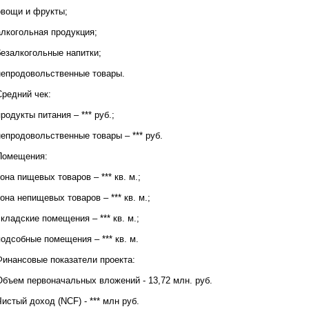
и
овощи и фрукты;
е
с
алкогольная продукция;
у
т
безалкогольные напитки;
о
ч
непродовольственные товары.
н
е
Средний чек:
н
и
родукты питания – *** руб.;
е
м
непродовольственные товары – *** руб.
с
т
Помещения:
р
у
она пищевых товаров – *** кв. м.;
к
т
она непищевых товаров – *** кв. м.;
у
р
кладские помещения – *** кв. м.;
ы
о
одсобные помещения – *** кв. м.
т
ч
Финансовые показатели проекта:
ё
т
Объем первоначальных вложений - 13,72 млн. руб.
а
2
истый доход (NCF) - *** млн руб.
.