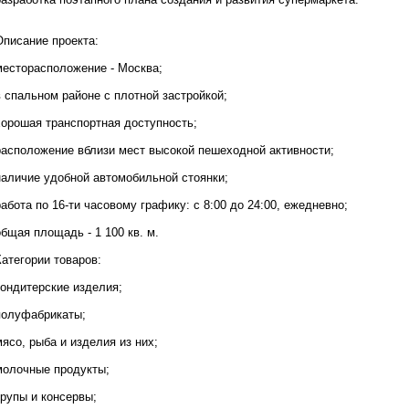
т
,
В
Описание проекта:
ы
м
месторасположение - Москва;
о
ж
в спальном районе с плотной застройкой;
е
т
хорошая транспортная доступность;
е
:
расположение вблизи мест высокой пешеходной активности;
1
наличие удобной автомобильной стоянки;
.
З
абота по 16-ти часовому графику: с 8:00 до 24:00, ежедневно;
а
к
бщая площадь - 1 100 кв. м.
а
з
атегории товаров:
а
т
кондитерские изделия;
ь
о
полуфабрикаты;
б
н
ясо, рыба и изделия из них;
о
в
молочные продукты;
л
е
крупы и консервы;
н