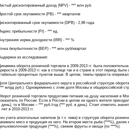
З
Чистый дисконтированный доход (NPV) - *** млн руб.
а
к
ростой срок окупаемости (PB) - *** кварталов
а
з
Дисконтированный срок окупаемости (DPB) - 2,98 года
а
т
ндекс прибыльности (PI) - *** ед.
ь
и
нутренняя норма доходности (IRR) - *** %
н
д
очка безубыточности (BEP) - *** млн руб/квартал
и
в
Выдержки из исследования:
и
д
инамика оборота розничной торговли в 2009-2013 гг. была положительна 
у
рироста в 2009-2013 гг. как в столице так и в стране в этот период были
а
стабильно процентных пунктов выше. В целом, темпы прироста опережали 
л
ь
Доля Центрального федерального округа в российской структуре оборота 
н
(*** млрд руб.). Одновременно с этим доля Москвы в общероссийской стр
о
е
Оборот розничной торговли продуктами питания на душу населения в Моск
и
оказатель по России. Если в России в целом на одного жителя приходилось
с
 день), то в Москве – *** руб./год (*** руб. в день). Стоит отметить зн
с
 лет в 2010-2013 гг.
л
е
ез учета алкогольных напитков (в т.ч. пива) в структуре оборота розничн
д
анимало мясо и продукция из него. На втором месте рыба (***%), далее 
о
цельномолочная продукция (***%), свежие фрукты и овощи (по ***%).
в