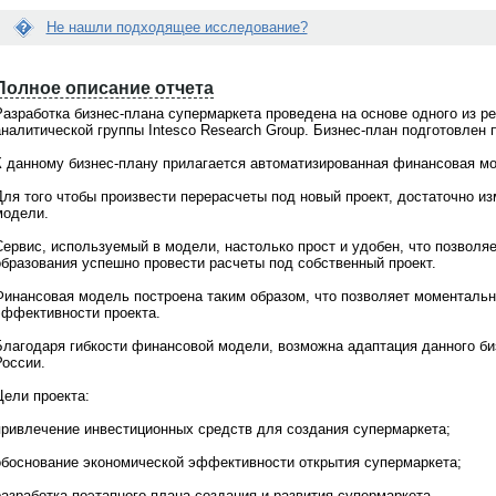
Не нашли подходящее исследование?
Е
Вопрос:
с
Полное описание отчета
у вас график работы?
Что конкретно даст маркетинговое
л
исследование нашей компании? Ка
и
Разработка бизнес-плана супермаркета проведена на основе одного из 
выгоды мы c этого будем иметь?
д
аналитической группы Intesco Research Group. Бизнес-план подготовлен
 с сайта принимаются
а
суточно. Менеджер связывается
Ответ:
н
К данному бизнес-плану прилагается автоматизированная финансовая мо
вкам в рабочее время с 9 до 18 по
В зависимости от целей, которые стоя
н
скому времени. Ждем Ваших
перед Вашей компанией, маркетингов
ы
Для того чтобы произвести перерасчеты под новый проект, достаточно и
ний по телефонам +7(495)920-
исследование решает разные задачи.
й
модели.
7(903)799-6121
Маркетинговое исследование позволи
о
увидеть объективную картину рынка,
т
Сервис, используемый в модели, настолько прост и удобен, что позволя
уточнить Ваше представление о
ч
образования успешно провести расчеты под собственный проект.
потребителях и конкурентах, принима
ё
значимые решения, опираясь на факт
т
Финансовая модель построена таким образом, что позволяет моментальн
Консультация аналитика бесплатно.
В
эффективности проекта.
Обращайтесь по телефонам +7(495)92
а
6198, +7(903)799-6121
м
Благодаря гибкости финансовой модели, возможна адаптация данного би
н
России.
е
п
Цели проекта:
о
д
привлечение инвестиционных средств для создания супермаркета;
х
о
обоснование экономической эффективности открытия супермаркета;
д
и
разработка поэтапного плана создания и развития супермаркета.