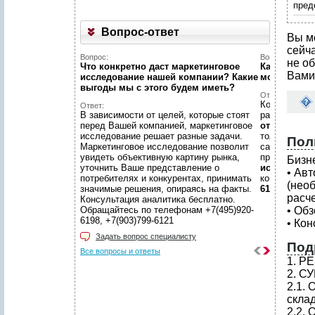
пред
Вопрос-ответ
Вы м
сейч
Вопрос:
Вопрос:
не об
Что конкретно даст маркетинговое
Как найти н
Вами
исследование нашей компании? Какие
можете пом
выгоды мы c этого будем иметь?
Ответ:
Конечно пом
Ответ:
В зависимости от целей, которые стоят
размещено
перед Вашей компанией, маркетинговое
отчетов
, пр
исследование решает разные задачи.
только гото
Пол
Маркетинговое исследование позволит
самой сложн
увидеть объективную картину рынка,
предложить
Бизн
уточнить Ваше представление о
исследован
• Ав
потребителях и конкурентах, принимать
консультаци
(нео
значимые решения, опираясь на факты.
6198, +7(903
расче
Консультация аналитика бесплатно.
Обращайтесь по телефонам +7(495)920-
• Обз
6198, +7(903)799-6121
• Ко
Задать вопрос специалисту
Под
Все вопросы и ответы
1. Р
2. 
2.1.
скла
2.2.