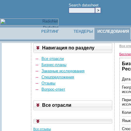
Search datasheet
РЕЙТИНГ
ТЕНДЕРЫ
ИССЛЕДОВАНИЯ
Все от
Навигация по разделу
Беспла
Все отрасли
Биз
Бизнес-планы
Рес
Заказные исследования
Спецпредложения
Дата
Отзывы
Геог
Вопрос-ответ
иссл
Пери
иссл
Все отрасли
Коли
Язык
Спос
Все отзывы