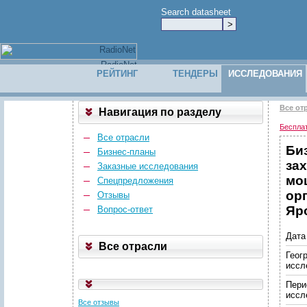
Search datasheet
РЕЙТИНГ
ТЕНДЕРЫ
ИССЛЕДОВАНИЯ
Все от
Навигация по разделу
Беспла
Все отрасли
Би
Бизнес-планы
за
Заказные исследования
мо
Спецпредложения
ор
Отзывы
Яро
Вопрос-ответ
Дата
Все отрасли
Геог
иссл
Пери
иссл
Все отзывы