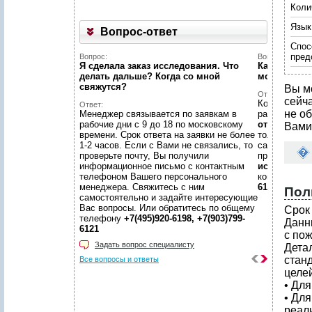
Коли
Язык
Вопрос-ответ
Спос
пред
Вопрос:
Вопрос:
Я сделала заказ исследования. Что
Как найти н
делать дальше? Когда со мной
можете пом
свяжутся?
Вы м
Ответ:
сейч
Конечно пом
Ответ:
не об
Менеджер связывается по заявкам в
размещено
рабочие дни с 9 до 18 по московскому
отчетов
, пр
Вами
времени. Срок ответа на заявки не более
только гото
1-2 часов. Если с Вами не связались, то
самой сложн
проверьте почту, Вы получили
предложить
информационное письмо с контактным
исследован
телефоном Вашего персонального
консультаци
менеджера. Свяжитесь с ним
6198, +7(903
Пол
самостоятельно и задайте интересующие
Вас вопросы. Или обратитесь по общему
Срок 
телефону
+7(495)920-6198, +7(903)799-
Данн
6121
с по
Задать вопрос специалисту
Дета
стан
Все вопросы и ответы
целей
• Дл
• Дл
реал