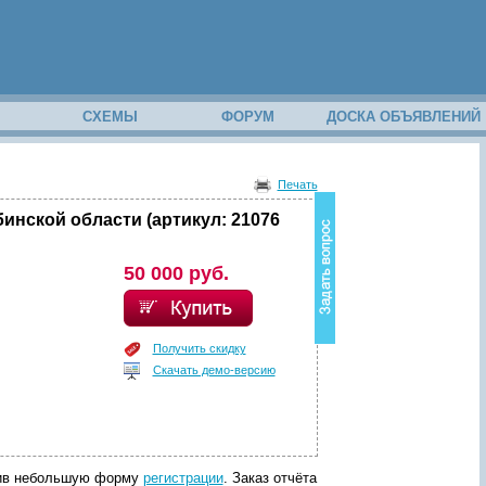
М
СХЕМЫ
ФОРУМ
ДОСКА ОБЪЯВЛЕНИЙ
В
о
Печать
з
н
инской области (артикул: 21076
и
к
в
50 000 руб.
о
п
р
о
Получить скидку
с
Скачать демо-версию
п
о
с
о
д
е
р
лнив небольшую форму
регистрации
. Заказ отчёта