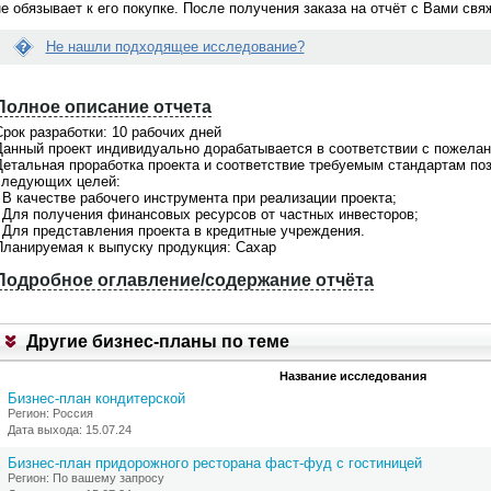
не обязывает к его покупке. После получения заказа на отчёт с Вами св
Не нашли подходящее исследование?
Вопрос:
Е
йти нужное мне исследование...
Я сделала заказ исследования. Что
с
е помочь?
делать дальше? Когда со мной
Полное описание отчета
л
свяжутся?
и
рок разработки: 10 рабочих дней
д
о поможем! На портале
Данный проект индивидуально дорабатывается в соответствии с пожелан
Ответ:
а
щено
более 21000 готовых
Менеджер связывается по заявкам в
Детальная проработка проекта и соответствие требуемым стандартам по
н
в
, при этом мы не ограничиваемся
рабочие дни с 9 до 18 по московскому
следующих целей:
н
 готовыми материалами. По любой
времени. Срок ответа на заявки не бо
 В качестве рабочего инструмента при реализации проекта;
ы
сложной теме мы всегда сможем
1-2 часов. Если с Вами не связались, 
- Для получения финансовых ресурсов от частных инвесторов;
й
ожить
индивидуальное
проверьте почту, Вы получили
- Для представления проекта в кредитные учреждения.
о
дование
. Обращайтесь для
информационное письмо с контактны
Планируемая к выпуску продукция: Сахар
т
ьтации по телефонкм
+7(495)920-
телефоном Вашего персонального
ч
7(903)799-6121
менеджера. Свяжитесь с ним
Подробное оглавление/содержание отчёта
ё
самостоятельно и задайте интересую
1
т
Вас вопросы. Или обратитесь по общ
В
телефону
+7(495)920-6198, +7(903)799
Р
Другие бизнес-планы по теме
а
6121
Е
м
З
н
Название исследования
Ю
е
М
Бизнес-план кондитерской
п
Е
Регион: Россия
о
П
Дата выхода: 15.07.24
д
Р
х
О
Бизнес-план придорожного ресторана фаст-фуд с гостиницей
о
Е
Регион: По вашему запросу
д