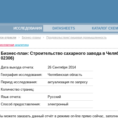
ИССЛЕДОВАНИЯ
DATASHEETS
КАТАЛОГ СХЕ
се отрасли
Бизнес-планы
Продовольствие/ пищевая промышленность
есплатная
аналитика
Бизнес-план: Строительство сахарного завода в Челяб
02306)
Дата выхода отчета:
26 Сентября 2014
География исследования:
Челябинская область
Период исследования:
актуализация по запросу
Количество страниц:
Язык отчета:
Русский
Способ предоставления:
электронный
Вы можете заказать данный отчёт в режиме on-line прямо сейчас, запо