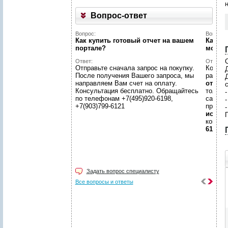
Вопрос-ответ
Вопрос:
Вопрос:
Как купить готовый отчет на вашем
Как на
портале?
может
С
Ответ:
Ответ:
Отправьте сначала запрос на покупку.
Конечн
После получения Вашего запроса, мы
разме
направляем Вам счет на оплату.
отчето
Консультация бесплатно. Обращайтесь
только
-
по телефонам +7(495)920-6198,
самой 
+7(903)799-6121
предл
иссле
консул
6198, +
.
Задать вопрос специалисту
Все вопросы и ответы