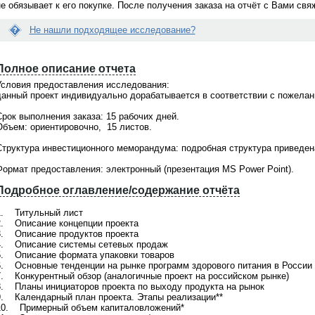
не обязывает к его покупке. После получения заказа на отчёт с Вами св
Не нашли подходящее исследование?
Вопрос:
Е
 раз делаю заказ через
Я сделала заказ исследования. Что
с
ет... Можно встретиться и
делать дальше? Когда со мной
Полное описание отчета
л
омиться лично с исполнителем
свяжутся?
и
Условия предоставления исследования:
дования?
д
данный проект индивидуально дорабатывается в соответствии с пожелан
Ответ:
а
Менеджер связывается по заявкам в
н
 Мы всегда за живое общение.
рабочие дни с 9 до 18 по московскому
Срок выполнения заказа: 15 рабочих дней.
н
ритесь о встрече с персональным
времени. Срок ответа на заявки не бо
Объем: ориентировочно, 15 листов.
ы
ером после того как Вам
1-2 часов. Если с Вами не связались, 
й
овят коммерческое предложение.
проверьте почту, Вы получили
Структура инвестиционного меморандума: подробная структура приведен
о
м уютном офисе за чашкой кофе
информационное письмо с контактны
т
жете побеседовать с
телефоном Вашего персонального
Формат предоставления: электронный (презентация MS Power Point).
ч
твенным аналитиком и задать все
менеджера. Свяжитесь с ним
ё
сующие Вас вопросы. Наш офис
самостоятельно и задайте интересую
Подробное оглавление/содержание отчёта
т
тся в Москве. Звоните по
Вас вопросы. Или обратитесь по общ
В
онам
+7(495)920-6198, +7(903)799-
телефону
+7(495)920-6198, +7(903)799
1. Титульный лист
а
6121
2. Описание концепции проекта
м
3. Описание продуктов проекта
н
4. Описание системы сетевых продаж
е
5. Описание формата упаковки товаров
п
6. Основные тенденции на рынке программ здорового питания в России
о
7. Конкурентный обзор (аналогичные проект на российском рынке)
д
8. Планы инициаторов проекта по выходу продукта на рынок
х
9. Календарный план проекта. Этапы реализации**
о
10. Примерный объем капиталовложений*
д