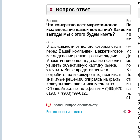
Вопрос-ответ
Вопрос:
Вопрос:
Что конкретно даст маркетинговое
Первый
исследование нашей компании? Какие
интерн
выгоды мы c этого будем иметь?
познак
иссле
Ответ:
В зависимости от целей, которые стоят
Ответ:
перед Вашей компанией, маркетинговое
Можно!
исследование решает разные задачи.
Догово
Маркетинговое исследование позволит
менедж
увидеть объективную картину рынка,
подгот
уточнить Ваше представление о
В наше
потребителях и конкурентах, принимать
Вы смо
значимые решения, опираясь на факты.
ответс
Консультация аналитика бесплатно.
интере
Обращайтесь по телефонам +7(495)920-
находи
6198, +7(903)799-6121
телеф
6121
Задать вопрос специалисту
Все вопросы и ответы