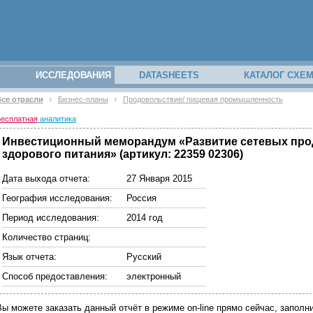
ИССЛЕДОВАНИЯ
DATASHEETS
КАТАЛОГ СХЕ
се отрасли
Бизнес-планы
Продовольствие/ пищевая промышленность
есплатная
аналитика
Инвестиционный меморандум «Развитие сетевых про
здорового питания» (артикул: 22359 02306)
Дата выхода отчета:
27 Января 2015
География исследования:
Россия
Период исследования:
2014 год
Количество страниц:
Язык отчета:
Русский
Способ предоставления:
электронный
Вы можете заказать данный отчёт в режиме on-line прямо сейчас, запо