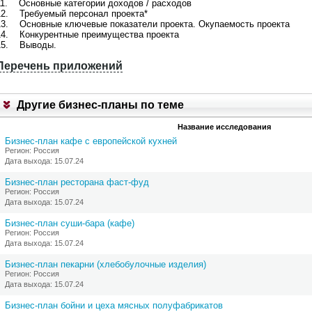
11. Основные категории доходов / расходов
и
12. Требуемый персонал проекта*
т
13. Основные ключевые показатели проекта. Окупаемость проекта
,
14. Конкурентные преимущества проекта
В
15. Выводы.
ы
м
Перечень приложений
о
П
ж
р
е
и
т
Другие бизнес-планы по теме
л
е
о
:
Название исследования
ж
1
е
Бизнес-план кафе с европейской кухней
.
н
Регион: Россия
З
и
Дата выхода: 15.07.24
а
е
к
1
Бизнес-план ресторана фаст-фуд
а
Регион: Россия
з
Дата выхода: 15.07.24
а
Бизнес-план суши-бара (кафе)
т
Регион: Россия
ь
Дата выхода: 15.07.24
о
б
Бизнес-план пекарни (хлебобулочные изделия)
н
Регион: Россия
о
Дата выхода: 15.07.24
в
л
Бизнес-план бойни и цеха мясных полуфабрикатов
е