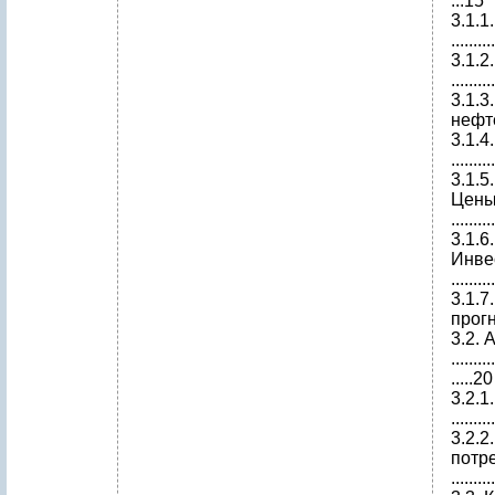
...15
3.1.1
.........
3.1.
.........
3.1.3
нефте
3.1.
.........
3.1.5.
Цены.....
.........
3.1.6.
Инвестиц
.........
3.1.7
прогнозы
3.2. 
..........
.....20
3.2.1
.........
3.2.2
потребит
........