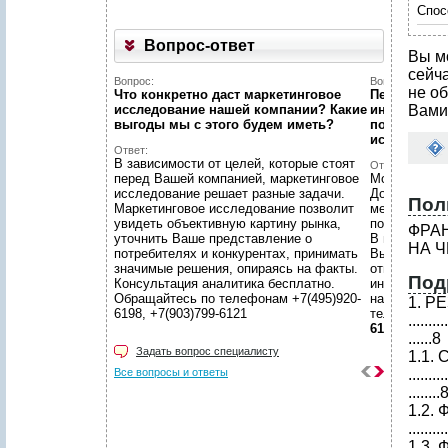
Спос
Вопрос-ответ
Вы м
сейч
Вопрос:
Вопрос:
не об
Что конкретно даст маркетинговое
Первый раз 
исследование нашей компании? Какие
интернет...
Вами
выгоды мы c этого будем иметь?
познакомит
исследован
Ответ:
В зависимости от целей, которые стоят
Ответ:
перед Вашей компанией, маркетинговое
Можно! Мы в
исследование решает разные задачи.
Договоритес
Пол
Маркетинговое исследование позволит
менеджером 
увидеть объективную картину рынка,
подготовят 
ФРА
уточнить Ваше представление о
В нашем уют
НА 
потребителях и конкурентах, принимать
Вы сможете 
значимые решения, опираясь на факты.
ответственн
Под
Консультация аналитика бесплатно.
интересующ
Обращайтесь по телефонам +7(495)920-
находится в
1. Р
6198, +7(903)799-6121
телефонам
..........
6121
......8
Задать вопрос специалисту
1.1. 
Все вопросы и ответы
..........
........
1.2.
.........
1.3.