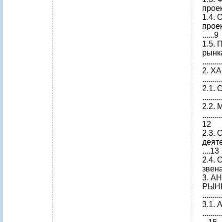
проекта..
1.4. 
проекта..
......9
1.5. 
рынка....
........
2. 
.........
2.1.
.........
2.2.
..........
12
2.3. 
деятельн
....13
2.4. 
звена....
3. А
РЫНКА....
.........
3.1. 
..........