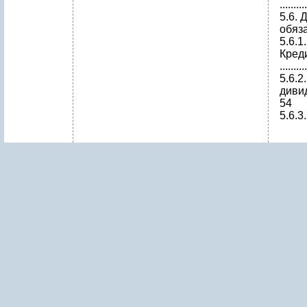
.........
5.6.
обязате
5.6.1.
Кредит...
.........
5.6.2
дивиденд
54
5.6.3