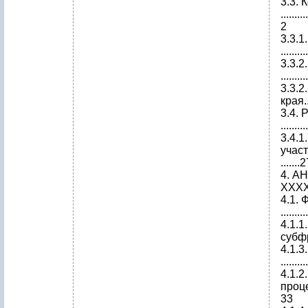
3.3. 
.........
2
3.3.1
.........
3.3.
.........
3.3.
края.....
3.4.
.........
3.4.1
участки..
.......
4. 
ХХХХ....
4.1.
.........
4.1.
субфран
4.1.
.........
4.1.
процессы.
33