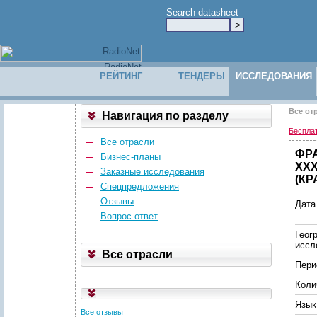
Search datasheet
РЕЙТИНГ
ТЕНДЕРЫ
ИССЛЕДОВАНИЯ
Все от
Навигация по разделу
Беспла
Все отрасли
ФР
Бизнес-планы
ХХ
Заказные исследования
(КР
Спецпредложения
Отзывы
Дата
Вопрос-ответ
Геог
иссл
Все отрасли
Пери
Коли
Язык
Все отзывы