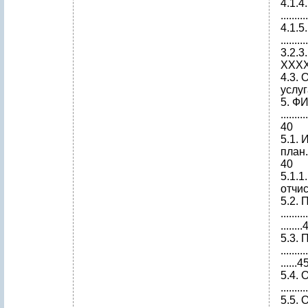
4.1.
.........
4.1.
.........
3.2.3
ХХХХ.....
4.3.
услуга 
5. 
..........
40
5.1.
план.....
40
5.1.
отчислен
5.2. 
..........
........
5.3. 
..........
......4
5.4. 
.........
5.5.