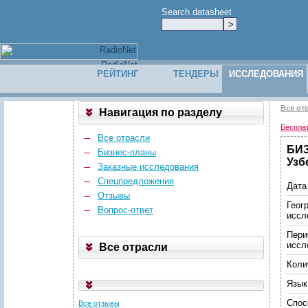
Search datasheet
РЕЙТИНГ
ТЕНДЕРЫ
ИССЛЕДОВАНИЯ
Все от
Навигация по разделу
Беспла
Все отрасли
БИЗ
Бизнес-планы
Узб
Заказные исследования
Спецпредложения
Дата
Отзывы
Геог
Вопрос-ответ
иссл
Пери
иссл
Все отрасли
Коли
Язык
Спос
Все отзывы