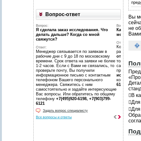
пред
Вопрос-ответ
Вы м
сейч
Вопрос:
Вопрос:
не об
Я сделала заказ исследования. Что
Как найти н
Вами
делать дальше? Когда со мной
можете пом
свяжутся?
Ответ:
Конечно пом
Ответ:
Менеджер связывается по заявкам в
размещено
рабочие дни с 9 до 18 по московскому
отчетов
, пр
времени. Срок ответа на заявки не более
только гото
Пол
1-2 часов. Если с Вами не связались, то
самой сложн
проверьте почту, Вы получили
предложить
Пред
информационное письмо с контактным
исследован
«Про
телефоном Вашего персонального
консультаци
Дета
менеджера. Свяжитесь с ним
6198, +7(903
стан
самостоятельно и задайте интересующие
Вас вопросы. Или обратитесь по общему
В к
телефону
+7(495)920-6198, +7(903)799-
Для
6121
Для
Задать вопрос специалисту
Обра
Все вопросы и ответы
согла
Под
1