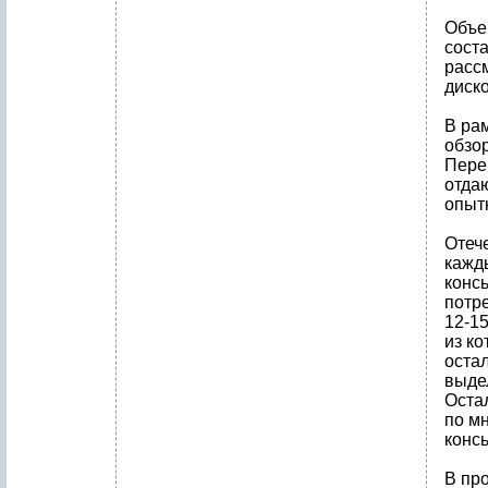
Объе
соста
рассм
диск
В ра
обзо
Пере
отда
опыт
Отеч
кажд
конс
потре
12-1
из к
оста
выде
Оста
по м
конс
В пр