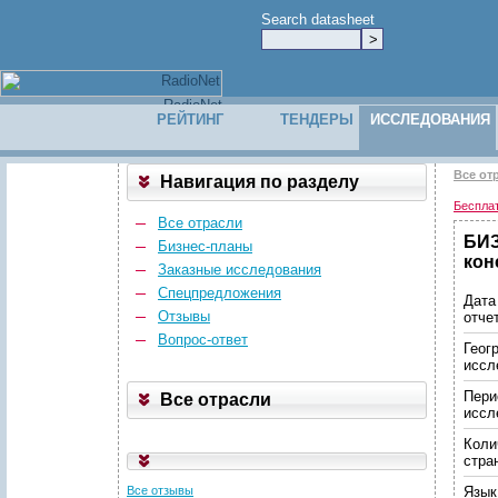
Search datasheet
РЕЙТИНГ
ТЕНДЕРЫ
ИССЛЕДОВАНИЯ
Все от
Навигация по разделу
Беспла
Все отрасли
БИЗ
Бизнес-планы
кон
Заказные исследования
Спецпредложения
Дата
Отзывы
отче
Вопрос-ответ
Геог
иссл
Пери
Все отрасли
иссл
Коли
стра
Все отзывы
Язык