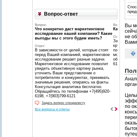
Спос
пред
Вопрос-ответ
Вопрос:
Вопрос:
Вы м
Что конкретно даст маркетинговое
Какой у ва
сейч
исследование нашей компании? Какие
не об
Ответ:
выгоды мы c этого будем иметь?
Заявки с са
Вами
круглосуточ
Ответ:
В зависимости от целей, которые стоят
по заявкам в
перед Вашей компанией, маркетинговое
московском
исследование решает разные задачи.
обращений п
Маркетинговое исследование позволит
6198, +7(903
увидеть объективную картину рынка,
Пол
уточнить Ваше представление о
потребителях и конкурентах, принимать
Анал
значимые решения, опираясь на факты.
орга
Консультация аналитика бесплатно.
Обращайтесь по телефонам +7(495)920-
Цель
6198, +7(903)799-6121
эффе
Задать вопрос специалисту
по о
Все вопросы и ответы
конс
пере
оказ
быто
путеш