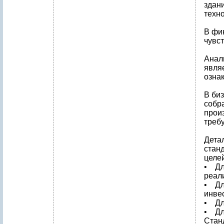
здан
техн
В фи
чувс
Анал
явля
озна
В би
собр
прои
треб
Дета
стан
целей
• Дл
реал
• Дл
инве
• Дл
• Дл
Стан