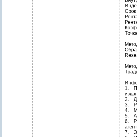
Внут
Инде
Срок
Рент
Рент
Коэф
Точка
Мето
Обра
Rese
Мето
Трад
Инфо
1. П
изда
2. Д
3. Р
4. М
5. А
6. Р
агент
7. Э