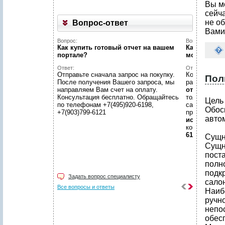
Вы м
сейч
не об
Вопрос-ответ
Вами
Вопрос:
Вопрос:
Как купить готовый отчет на вашем
Как найти н
портале?
можете пом
Ответ:
Ответ:
Отправьте сначала запрос на покупку.
Конечно пом
Пол
После получения Вашего запроса, мы
размещено
направляем Вам счет на оплату.
отчетов
, пр
Консультация бесплатно. Обращайтесь
только гото
Цель
по телефонам +7(495)920-6198,
самой сложн
Обос
+7(903)799-6121
предложить
авто
исследован
консультаци
6198, +7(903
Сущн
Сущн
пост
полно
подк
Задать вопрос специалисту
салон
Все вопросы и ответы
Наиб
ручн
непос
обес