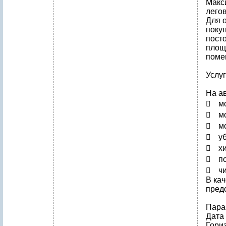
Макс
лего
Для 
поку
посто
площа
поме
Услуг
На а
 мо
 мо
 мо
 уб
 хи
 по
 чи
В кач
предо
Пара
Дата
Гори