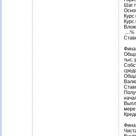
Шаг 
Осно
Курс
Курс
Влож
…%
Став
Фина
Обща
тыс. 
Собс
средс
Обща
Валю
Став
Полу
нача
Выпл
мере
Креди
Фина
Чист