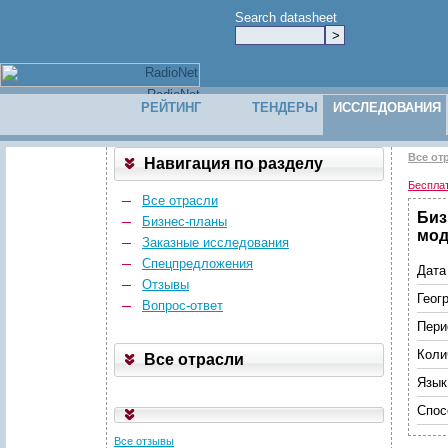
Search datasheet
РЕЙТИНГ
ТЕНДЕРЫ
ИССЛЕДОВАНИЯ
Все от
Навигация по разделу
Беспла
Все отрасли
Биз
Бизнес-планы
мод
Заказные исследования
Спецпредложения
Дата
Отзывы
Геог
Вопрос-ответ
Пери
Коли
Все отрасли
Язык
Спос
Все отзывы