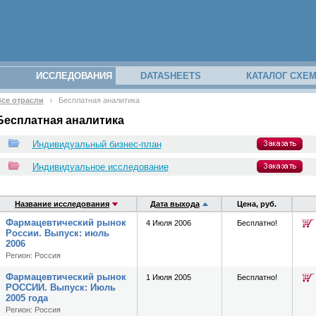
ИССЛЕДОВАНИЯ
DATASHEETS
КАТАЛОГ СХЕ
се отрасли
Бесплатная аналитика
закрыть
закрыть
з вашего
Бесплатная аналитика
аполнив
Индивидуальный бизнес-план
Индивидуальное исследование
Название исследования
Дата выхода
Цена, руб.
Фармацевтический рынок
4 Июля 2006
Бесплатно!
России. Выпуск: июль
2006
Регион: Россия
Фармацевтический рынок
1 Июля 2005
Бесплатно!
отчётам
РОССИИ. Выпуск: Июль
2005 года
Регион: Россия