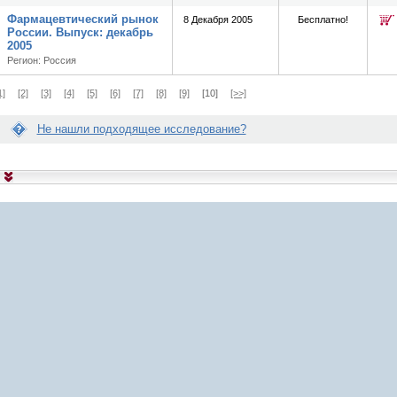
Фармацевтический рынок
8 Декабря 2005
Бесплатно!
России. Выпуск: декабрь
2005
Регион: Россия
1]
[2]
[3]
[4]
[5]
[6]
[7]
[8]
[9]
[10]
[>>]
Не нашли подходящее исследование?