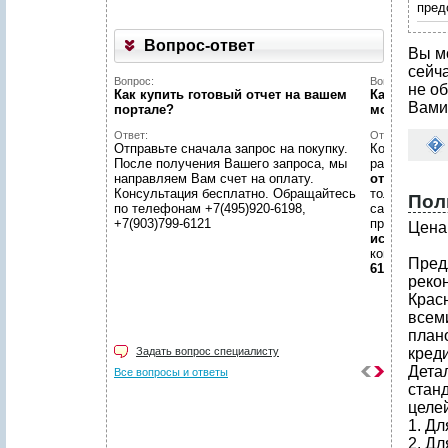
пред
Вопрос-ответ
Вы м
сейч
Вопрос:
Вопрос:
не об
Как купить готовый отчет на вашем
Как найти н
Вами
портале?
можете пом
Ответ:
Ответ:
Отправьте сначала запрос на покупку.
Конечно пом
После получения Вашего запроса, мы
размещено
направляем Вам счет на оплату.
отчетов
, пр
Консультация бесплатно. Обращайтесь
только гото
Пол
по телефонам +7(495)920-6198,
самой сложн
+7(903)799-6121
предложить
Цена 
исследован
консультаци
Пред
6198, +7(903
реко
Красн
всем
план
Задать вопрос специалисту
креди
Дета
Все вопросы и ответы
стан
целей
1. Д
2. Дл