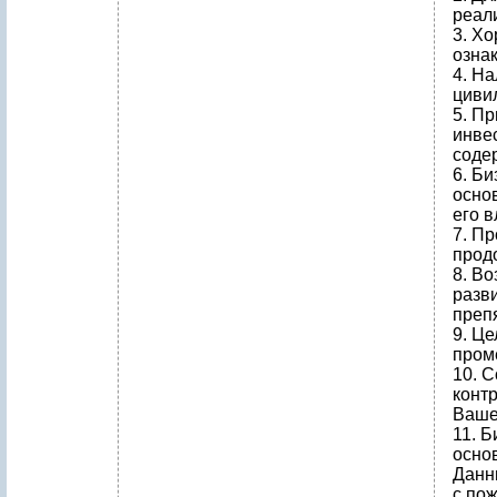
реал
3. Х
озна
4. Н
циви
5. П
инве
соде
6. Б
осно
его в
7. П
прод
8. В
разв
преп
9. Це
пром
10. 
конт
Ваше
11. 
осно
Данн
с по