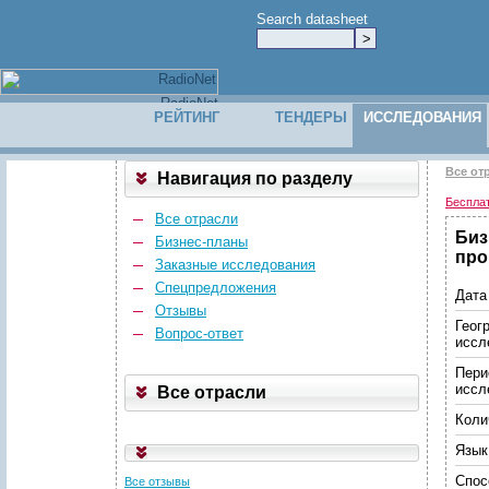
Search datasheet
РЕЙТИНГ
ТЕНДЕРЫ
ИССЛЕДОВАНИЯ
Все от
Навигация по разделу
Беспла
Все отрасли
Биз
Бизнес-планы
про
Заказные исследования
Спецпредложения
Дата
Отзывы
Геог
Вопрос-ответ
иссл
Пери
иссл
Все отрасли
Коли
Язык
Спос
Все отзывы