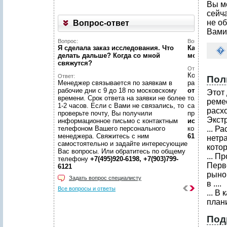
Вы м
сейч
не об
Вопрос-ответ
Вами
Вопрос:
Вопрос:
Я сделала заказ исследования. Что
Как найти н
делать дальше? Когда со мной
можете пом
свяжутся?
Ответ:
Конечно пом
Ответ:
Пол
Менеджер связывается по заявкам в
размещено
рабочие дни с 9 до 18 по московскому
отчетов
, пр
Этот
времени. Срок ответа на заявки не более
только гото
реме
1-2 часов. Если с Вами не связались, то
самой сложн
расх
проверьте почту, Вы получили
предложить
Экстр
информационное письмо с контактным
исследован
телефоном Вашего персонального
консультаци
... Р
менеджера. Свяжитесь с ним
6198, +7(903
нетр
самостоятельно и задайте интересующие
кото
Вас вопросы. Или обратитесь по общему
... П
телефону
+7(495)920-6198, +7(903)799-
Перв
6121
рыно
Задать вопрос специалисту
в ....
Все вопросы и ответы
... В
план
Под