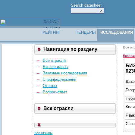
Search datasheet
РЕЙТИНГ
ТЕНДЕРЫ
ИССЛЕДОВАНИЯ
Все от
Навигация по разделу
Беспла
Все отрасли
БИЗ
Бизнес-планы
023
Заказные исследования
Спецпредложения
Дата
Отзывы
Геог
Вопрос-ответ
Пери
Коли
Все отрасли
Язык
Спос
Все отзывы