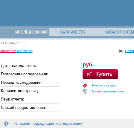
ИССЛЕДОВАНИЯ
DATASHEETS
КАТАЛОГ СХЕ
се отрасли
закрыть
закрыть
з вашего
есплатная
аналитика
Печа
аполнив
руб.
Дата выхода отчета:
География исследования:
Период исследования:
Получить скидку
Количество страниц:
Скачать демо-версию
Язык отчета:
Способ предоставления:
отчётам
Не нашли подходящее исследование?