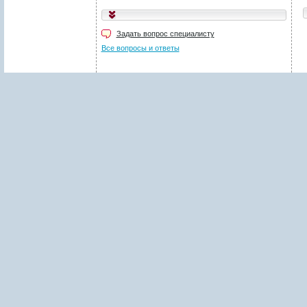
Укажите код, изображённый
на картинке
*
:
Задать вопрос специалисту
Поля, отмеченные звёздочкой (
*
), обязательны для заполнения.
Все вопросы и ответы