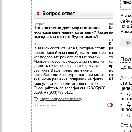
пред
Вопрос-ответ
Вы м
сейч
Вопрос:
Вопрос:
не об
Что конкретно даст маркетинговое
Как найти н
Вами
исследование нашей компании? Какие
можете пом
выгоды мы c этого будем иметь?
Ответ:
Конечно пом
Ответ:
В зависимости от целей, которые стоят
размещено
перед Вашей компанией, маркетинговое
отчетов
, пр
исследование решает разные задачи.
только гото
Пол
Маркетинговое исследование позволит
самой сложн
увидеть объективную картину рынка,
предложить
Цена 
уточнить Ваше представление о
исследован
потребителях и конкурентах, принимать
консультаци
Дета
значимые решения, опираясь на факты.
6198, +7(903
стан
Консультация аналитика бесплатно.
Обращайтесь по телефонам +7(495)920-
целей
6198, +7(903)799-6121
• Дл
реал
Задать вопрос специалисту
• Дл
Все вопросы и ответы
инве
• Дл
Стан
Пока