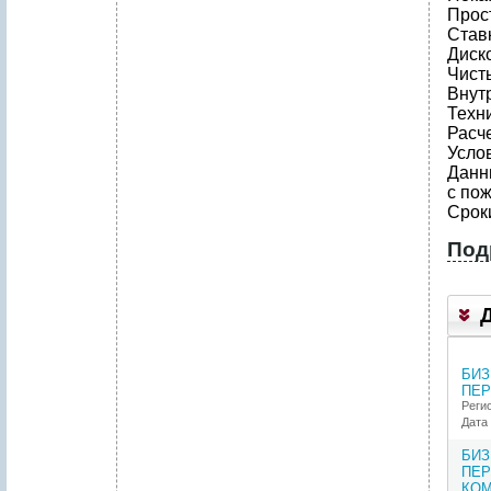
Прост
Став
Диск
Чисты
Внут
Техн
Расч
Усло
Данн
с по
Срок
Под
1
.
Р
Е
БИЗ
З
ПЕР
Ю
Реги
М
Дата 
Е
П
БИЗ
Р
ПЕР
О
КОМ