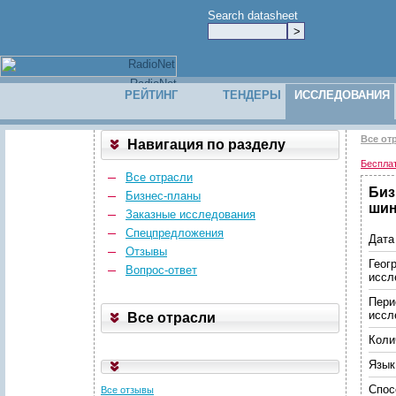
Search datasheet
РЕЙТИНГ
ТЕНДЕРЫ
ИССЛЕДОВАНИЯ
Все от
Навигация по разделу
Беспла
Все отрасли
Биз
Бизнес-планы
шин
Заказные исследования
Спецпредложения
Дата
Отзывы
Геог
Вопрос-ответ
иссл
Пери
иссл
Все отрасли
Коли
Язык
Спос
Все отзывы