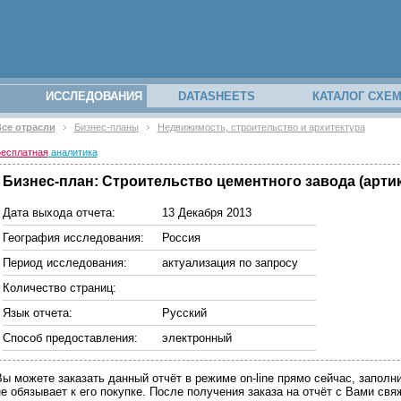
ИССЛЕДОВАНИЯ
DATASHEETS
КАТАЛОГ СХЕ
се отрасли
Бизнес-планы
Недвижимость, строительство и архитектура
есплатная
аналитика
Бизнес-план: Строительство цементного завода (артик
Дата выхода отчета:
13 Декабря 2013
География исследования:
Россия
Период исследования:
актуализация по запросу
Количество страниц:
Язык отчета:
Русский
Способ предоставления:
электронный
Вы можете заказать данный отчёт в режиме on-line прямо сейчас, запо
не обязывает к его покупке. После получения заказа на отчёт с Вами св