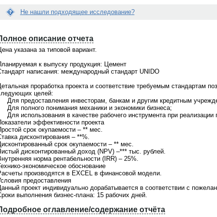
Не нашли подходящее исследование?
Е
Вопрос:
с
Полное описание отчета
йти нужное мне исследование...
Что конкретно даст маркетинговое
л
е помочь?
исследование нашей компании? Ка
и
ена указана за типовой вариант.
выгоды мы c этого будем иметь?
д
а
Планируемая к выпуску продукция: Цемент
о поможем! На портале
Ответ:
н
Стандарт написания: международный стандарт UNIDO
щено
более 21000 готовых
В зависимости от целей, которые стоя
н
в
, при этом мы не ограничиваемся
перед Вашей компанией, маркетингов
ы
Детальная проработка проекта и соответствие требуемым стандартам по
 готовыми материалами. По любой
исследование решает разные задачи.
й
следующих целей:
сложной теме мы всегда сможем
Маркетинговое исследование позволи
о
• Для предоставления инвесторам, банкам и другим кредитным учрежд
ожить
индивидуальное
увидеть объективную картину рынка,
т
• Для полного понимания механики и экономики бизнеса;
дование
. Обращайтесь для
уточнить Ваше представление о
ч
• Для использования в качестве рабочего инструмента при реализации 
ьтации по телефонкм
+7(495)920-
потребителях и конкурентах, принима
ё
Показатели эффективности проекта
7(903)799-6121
значимые решения, опираясь на факт
т
ростой срок окупаемости – ** мес.
Консультация аналитика бесплатно.
В
Ставка дисконтирования – **%.
Обращайтесь по телефонам +7(495)92
а
Дисконтированный срок окупаемости – ** мес.
6198, +7(903)799-6121
м
Чистый дисконтированный доход (NPV) –*** тыс. рублей.
н
Внутренняя норма рентабельности (IRR) – 25%.
е
Технико-экономическое обоснование
п
Расчеты производятся в EXCEL в финансовой модели.
о
Условия предоставления
д
Данный проект индивидуально дорабатывается в соответствии с пожелан
х
Сроки выполнения бизнес-плана: 15 рабочих дней.
о
д
Подробное оглавление/содержание отчёта
и