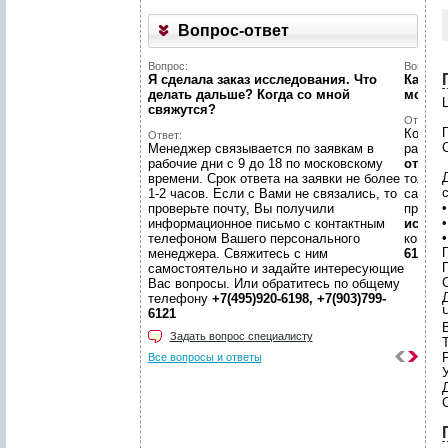
Вопрос-ответ
Вопрос:
Вопрос:
Я сделала заказ исследования. Что
Как на
делать дальше? Когда со мной
может
Ц
свяжутся?
Ответ:
Конечн
Ответ:
Менеджер связывается по заявкам в
разме
рабочие дни с 9 до 18 по московскому
отчето
времени. Срок ответа на заявки не более
только
1-2 часов. Если с Вами не связались, то
самой 
проверьте почту, Вы получили
предл
информационное письмо с контактным
иссле
телефоном Вашего персонального
консул
менеджера. Свяжитесь с ним
6198, +
П
самостоятельно и задайте интересующие
Вас вопросы. Или обратитесь по общему
телефону
+7(495)920-6198, +7(903)799-
6121
Задать вопрос специалисту
Все вопросы и ответы