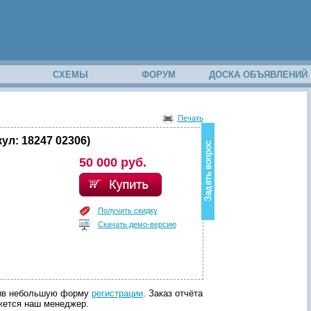
М
СХЕМЫ
ФОРУМ
ДОСКА ОБЪЯВЛЕНИЙ
В
о
Печать
з
н
ул: 18247 02306)
и
50 000 руб.
к
в
о
п
р
Получить скидку
о
Скачать демо-версию
с
п
о
с
о
д
лнив небольшую форму
регистрации
. Заказ отчёта
е
яжется наш менеджер.
р