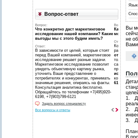
Язык
Вопрос-ответ
Спос
Вопрос:
Вопрос:
Вы м
Что конкретно даст маркетинговое
Как найти н
сейч
исследование нашей компании? Какие
можете пом
выгоды мы c этого будем иметь?
не об
Ответ:
Вами
Конечно пом
Ответ:
В зависимости от целей, которые стоят
размещено
перед Вашей компанией, маркетинговое
отчетов
, пр
исследование решает разные задачи.
только гото
Маркетинговое исследование позволит
самой сложн
увидеть объективную картину рынка,
предложить
Пол
уточнить Ваше представление о
исследован
потребителях и конкурентах, принимать
консультаци
Дета
значимые решения, опираясь на факты.
6198, +7(903
стан
Консультация аналитика бесплатно.
Обращайтесь по телефонам +7(495)920-
целей
6198, +7(903)799-6121
1. Д
реал
Задать вопрос специалисту
2. Д
Все вопросы и ответы
инве
3. Д
План
В пр