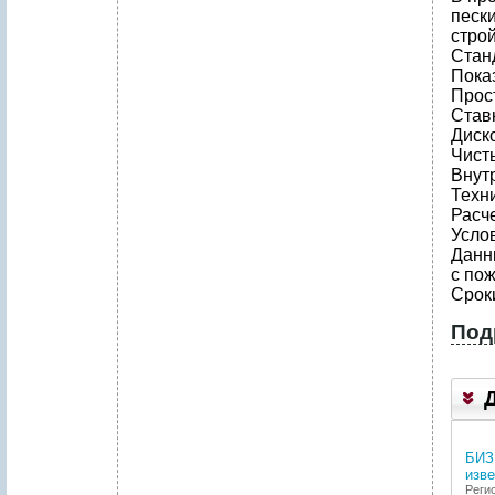
песк
строй
Стан
Пока
Прост
Став
Диск
Чисты
Внут
Техн
Расч
Усло
Данн
с по
Срок
Под
1
Р
Е
З
Ю
М
БИЗ
Е
изве
П
Регио