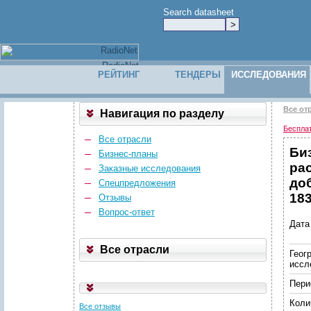
Search datasheet
РЕЙТИНГ
ТЕНДЕРЫ
ИССЛЕДОВАНИЯ
Все от
Навигация по разделу
Беспла
Все отрасли
Би
Бизнес-планы
ра
Заказные исследования
до
Спецпредложения
183
Отзывы
Вопрос-ответ
Дата
Все отрасли
Геог
иссл
Пери
Коли
Все отзывы