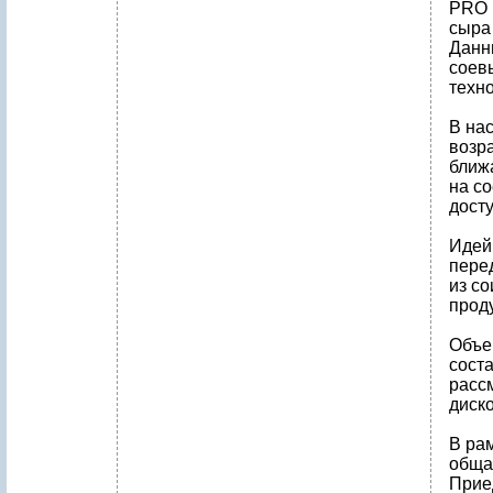
PRO 
сыра
Данн
соев
техн
В на
возр
ближ
на со
дост
Идей
пере
из с
прод
Объе
соста
рассм
диск
В ра
обща
Прие