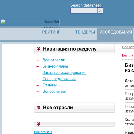
Search datasheet
РЕЙТИНГ
ТЕНДЕРЫ
ИССЛЕДОВАНИЯ
Все от
Навигация по разделу
Беспла
Все отрасли
Биз
Бизнес-планы
из с
Заказные исследования
Спецпредложения
Дата
Отзывы
отче
Вопрос-ответ
Геог
иссл
Пери
Все отрасли
иссл
Коли
стра
Все отзывы
Язык