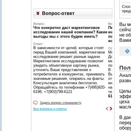
Спос
пред
Вопрос-ответ
Вопрос:
Вопрос:
Вы м
Что конкретно даст маркетинговое
Первый раз 
сейч
исследование нашей компании? Какие
интернет...
не об
выгоды мы c этого будем иметь?
познакомит
Вами
исследован
Ответ:
В зависимости от целей, которые стоят
Ответ:
перед Вашей компанией, маркетинговое
Можно! Мы в
исследование решает разные задачи.
Договоритес
Маркетинговое исследование позволит
менеджером 
увидеть объективную картину рынка,
подготовят 
Пол
уточнить Ваше представление о
В нашем уют
потребителях и конкурентах, принимать
Вы сможете 
Анал
значимые решения, опираясь на факты.
ответственн
разви
Консультация аналитика бесплатно.
интересующ
Обращайтесь по телефонам +7(495)920-
находится в
Цель
6198, +7(903)799-6121
телефонам
6121
эффе
цеха
Задать вопрос специалисту
масло
Все вопросы и ответы
В да
пере
обор