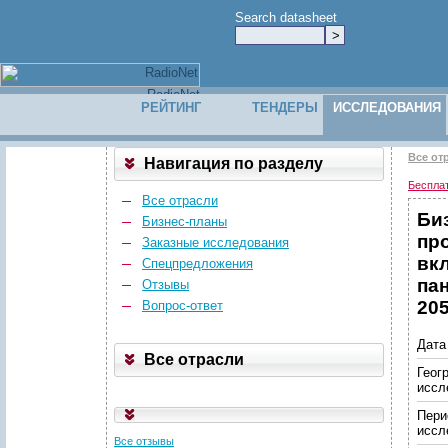
Search datasheet
РЕЙТИНГ
ТЕНДЕРЫ
ИССЛЕДОВАНИЯ
Все от
Навигация по разделу
Беспла
Все отрасли
Би
Бизнес-планы
пр
Заказные исследования
вк
Спецпредложения
па
Отзывы
205
Вопрос-ответ
Дата
Все отрасли
Геог
иссл
Пери
иссл
Все отзывы