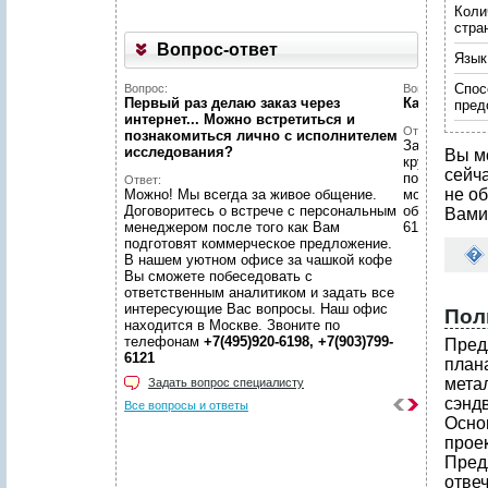
Коли
стра
Вопрос-ответ
Язык
Спос
Вопрос:
Вопрос:
Первый раз делаю заказ через
Какой у ва
пред
интернет... Можно встретиться и
Ответ:
познакомиться лично с исполнителем
Заявки с са
исследования?
Вы м
круглосуточ
сейч
по заявкам в
Ответ:
не об
Можно! Мы всегда за живое общение.
московском
Договоритесь о встрече с персональным
обращений п
Вами
менеджером после того как Вам
6198, +7(903
подготовят коммерческое предложение.
В нашем уютном офисе за чашкой кофе
Вы сможете побеседовать с
ответственным аналитиком и задать все
интересующие Вас вопросы. Наш офис
Пол
находится в Москве. Звоните по
телефонам
+7(495)920-6198, +7(903)799-
Пред
6121
план
мета
Задать вопрос специалисту
сэндв
Все вопросы и ответы
Осно
проек
Пред
отве