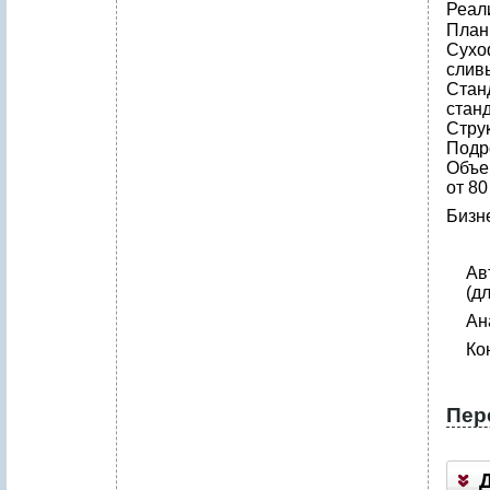
Реал
План
Сухоф
слив
Стан
стан
Стру
Подр
Объе
от 80
Бизн
Ав
(д
Ан
Ко
Пер
П
р
и
л