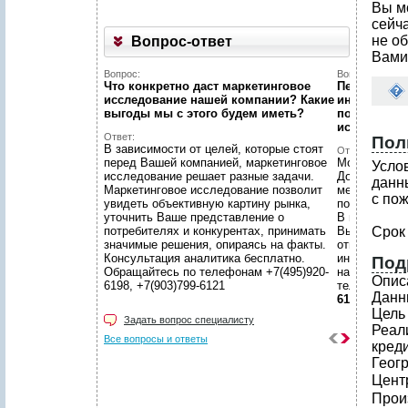
Вы м
сейч
не об
Вопрос-ответ
Вами
Вопрос:
Вопрос:
Что конкретно даст маркетинговое
Первый раз 
исследование нашей компании? Какие
интернет...
выгоды мы c этого будем иметь?
познакомит
исследован
Ответ:
Пол
В зависимости от целей, которые стоят
Ответ:
перед Вашей компанией, маркетинговое
Можно! Мы в
Усло
исследование решает разные задачи.
Договоритес
данн
Маркетинговое исследование позволит
менеджером 
с по
увидеть объективную картину рынка,
подготовят 
уточнить Ваше представление о
В нашем уют
потребителях и конкурентах, принимать
Вы сможете 
Срок
значимые решения, опираясь на факты.
ответственн
Консультация аналитика бесплатно.
интересующ
Под
Обращайтесь по телефонам +7(495)920-
находится в
Опис
6198, +7(903)799-6121
телефонам
Данн
6121
Цель
Задать вопрос специалисту
Реал
Все вопросы и ответы
кред
Геог
Центр
Произ