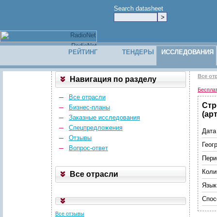
Search datasheet
РЕЙТИНГ
ТЕНДЕРЫ
ИССЛЕДОВАНИЯ
Все от
Навигация по разделу
Беспла
Все отрасли
Стр
Бизнес-планы
(ар
Заказные исследования
Спецпредложения
Дата
Отзывы
Геог
Вопрос-ответ
Пери
Коли
Все отрасли
Язык
Спос
Все отзывы