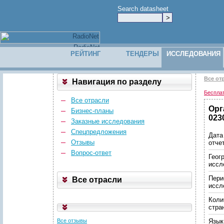
Search datasheet
РЕЙТИНГ
ТЕНДЕРЫ
ИССЛЕДОВАНИЯ
Все от
Навигация по разделу
Беспла
Все отрасли
Орг
Бизнес-планы
023
Заказные исследования
Спецпредложения
Дата
Отзывы
отче
Вопрос-ответ
Геог
иссл
Пери
Все отрасли
иссл
Коли
стра
Все отзывы
Язык