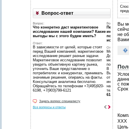
Спос
пред
Вопрос-ответ
Вопрос:
Вопрос:
Вы м
Что конкретно даст маркетинговое
Первый раз 
сейч
исследование нашей компании? Какие
интернет...
не об
выгоды мы c этого будем иметь?
познакомит
Вами
исследован
Ответ:
В зависимости от целей, которые стоят
Ответ:
перед Вашей компанией, маркетинговое
Можно! Мы в
исследование решает разные задачи.
Договоритес
Маркетинговое исследование позволит
менеджером 
увидеть объективную картину рынка,
подготовят 
Пол
уточнить Ваше представление о
В нашем уют
потребителях и конкурентах, принимать
Вы сможете 
Усло
значимые решения, опираясь на факты.
ответственн
данн
Консультация аналитика бесплатно.
интересующ
с по
Обращайтесь по телефонам +7(495)920-
находится в
Срок
6198, +7(903)799-6121
телефонам
6121
Задать вопрос специалисту
Все вопросы и ответы
Компа
ХХХ
Цель