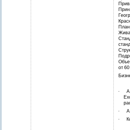
Прив
Прин
Геог
Крас
План
Жива
Стан
стан
Стру
Подр
Объе
от 60
Бизн
· Ав
Ex
ра
· Ан
· Ко