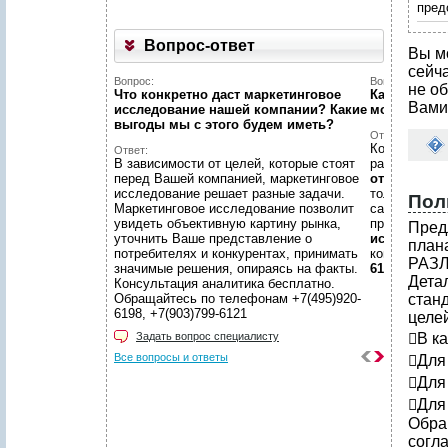
пред
Вопрос-ответ
Вы м
сейч
Вопрос:
Вопрос:
не об
Что конкретно даст маркетинговое
Как найти н
Вами
исследование нашей компании? Какие
можете пом
выгоды мы c этого будем иметь?
Ответ:
Конечно пом
Ответ:
В зависимости от целей, которые стоят
размещено
перед Вашей компанией, маркетинговое
отчетов
, пр
исследование решает разные задачи.
только гото
Пол
Маркетинговое исследование позволит
самой сложн
увидеть объективную картину рынка,
предложить
Пред
уточнить Ваше представление о
исследован
план
потребителях и конкурентах, принимать
консультаци
РАЗ
значимые решения, опираясь на факты.
6198, +7(903
Дета
Консультация аналитика бесплатно.
Обращайтесь по телефонам +7(495)920-
стан
6198, +7(903)799-6121
целей
Задать вопрос специалисту
В к
Все вопросы и ответы
Для
Для
Для
Обра
согла