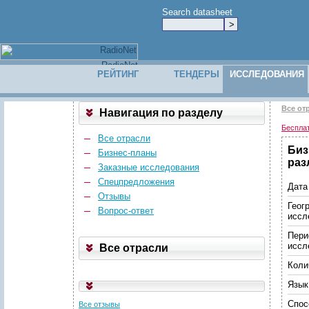
Search datasheet
РЕЙТИНГ
ТЕНДЕРЫ
ИССЛЕДОВАНИЯ
Все от
Навигация по разделу
Беспла
Все отрасли
Биз
Бизнес-планы
раз
Заказные исследования
Спецпредложения
Дата
Отзывы
Геог
Вопрос-ответ
иссл
Пери
иссл
Все отрасли
Коли
Язык
Спос
Все отзывы