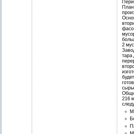
Пери
План
прои
Осно
втор
фасо
мусор
боль
2 мус
Завод
тара 
пере
втор
изгот
будет
готов
сырь
Общи
216 м
след
М
Б
П
М