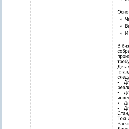
Осно
Ч
В
И
В би
собр
прои
треб
Дета
стан
след
• Дл
реал
• Дл
инве
• Дл
• Дл
Стан
Техн
Расч
Данн