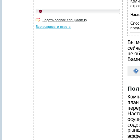
Коли
стра
Язык
Задать вопрос специалисту
Спос
Все вопросы и ответы
пред
Вы м
сейч
не об
Вами
Пол
Комп
план
пере
Наст
осущ
соде
рынка
эффе