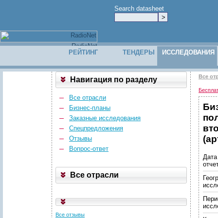
Search datasheet
РЕЙТИНГ
ТЕНДЕРЫ
ИССЛЕДОВАНИЯ
Все от
Навигация по разделу
Беспла
Все отрасли
Би
Бизнес-планы
по
Заказные исследования
вт
Спецпредложения
(ар
Отзывы
Вопрос-ответ
Дата
отче
Все отрасли
Геог
иссл
Пери
иссл
Все отзывы