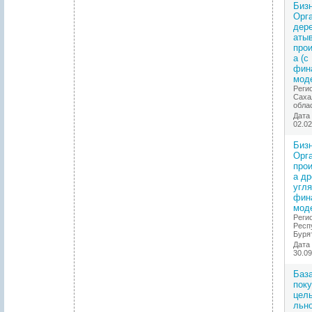
Бизн
Орг
дер
аты
про
а (с
фин
мод
Реги
Саха
обла
Дата
02.02
Бизн
Орг
про
а др
угля
фин
мод
Реги
Респ
Буря
Дата
30.09
Баз
пок
цел
льн