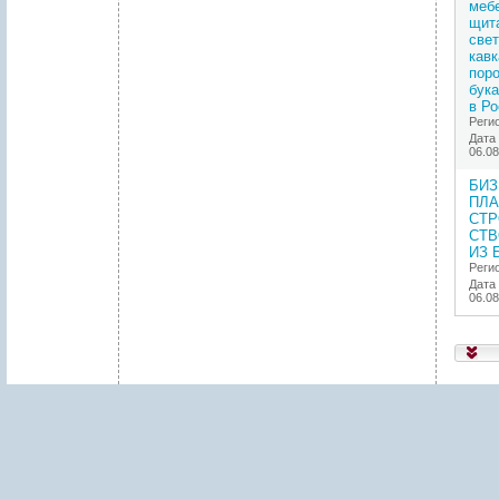
меб
щит
све
кавк
пор
бука
в Ро
Реги
Дата
06.08
БИЗ
ПЛА
СТР
СТВ
ИЗ 
Реги
Дата
06.08