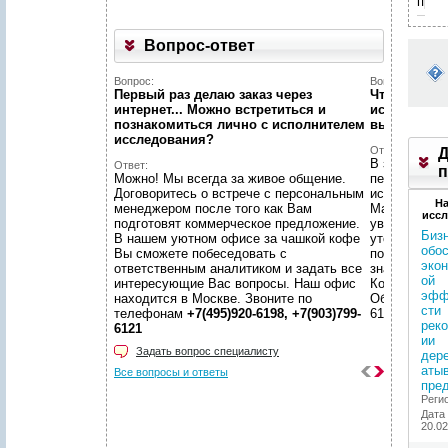
пред
Вопрос-ответ
Вопрос:
Вопрос:
Первый раз делаю заказ через
Что конкре
интернет... Можно встретиться и
исследован
познакомиться лично с исполнителем
выгоды мы 
исследования?
Ответ:
Д
В зависимос
Ответ:
п
Можно! Мы всегда за живое общение.
перед Вашей
Договоритесь о встрече с персональным
исследовани
На
менеджером после того как Вам
Маркетингов
иссл
подготовят коммерческое предложение.
увидеть объ
Бизн
В нашем уютном офисе за чашкой кофе
уточнить Ва
обо
Вы сможете побеседовать с
потребителя
эко
ответственным аналитиком и задать все
значимые ре
ой
интересующие Вас вопросы. Наш офис
Консультаци
эфф
находится в Москве. Звоните по
Обращайтесь
сти
телефонам
+7(495)920-6198, +7(903)799-
6198, +7(903
реко
6121
ии
Задать вопрос специалисту
дер
аты
Все вопросы и ответы
пре
Реги
Дата
20.02