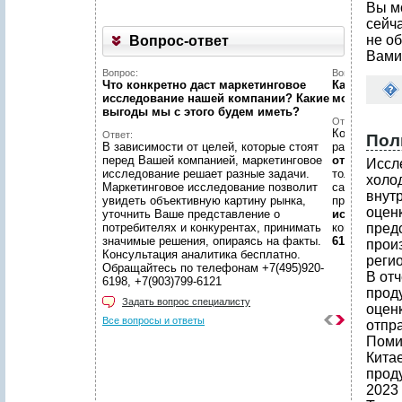
Вы м
сейч
не об
Вопрос-ответ
Вами
Вопрос:
Вопрос:
Что конкретно даст маркетинговое
Как найти н
исследование нашей компании? Какие
можете пом
выгоды мы c этого будем иметь?
Ответ:
Конечно пом
Ответ:
Пол
В зависимости от целей, которые стоят
размещено
перед Вашей компанией, маркетинговое
отчетов
, пр
Иссл
исследование решает разные задачи.
только гото
холо
Маркетинговое исследование позволит
самой сложн
внутр
увидеть объективную картину рынка,
предложить
оценк
уточнить Ваше представление о
исследован
потребителях и конкурентах, принимать
консультаци
пред
значимые решения, опираясь на факты.
6198, +7(903
прои
Консультация аналитика бесплатно.
реги
Обращайтесь по телефонам +7(495)920-
В от
6198, +7(903)799-6121
проду
Задать вопрос специалисту
оценк
Все вопросы и ответы
отпра
Поми
Кита
прод
2023 