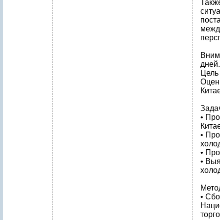
Такж
ситу
пост
межд
персп
Вним
дней.
Цель
Оцен
Китае
Зада
• Пр
Китае
• Пр
холод
• Про
• Вы
холо
Мето
• Сб
Наци
торго