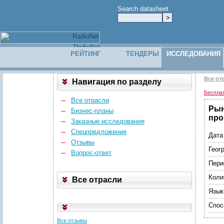
Search datasheet
РЕЙТИНГ
ТЕНДЕРЫ
ИССЛЕДОВАНИЯ
Все от
Навигация по разделу
Беспла
Все отрасли
Рын
Бизнес-планы
про
Заказные исследования
Спецпредложения
Дата
Отзывы
Геог
Вопрос-ответ
Пери
Коли
Все отрасли
Язык
Спос
Все отзывы