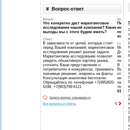
Вопрос-ответ
Вопрос:
Вопрос:
Что конкретно даст маркетинговое
Первый
исследование нашей компании? Какие
интерн
выгоды мы c этого будем иметь?
познак
иссле
Ответ:
В зависимости от целей, которые стоят
Ответ:
перед Вашей компанией, маркетинговое
Можно!
исследование решает разные задачи.
Догово
Маркетинговое исследование позволит
менедж
увидеть объективную картину рынка,
подгот
уточнить Ваше представление о
В наше
потребителях и конкурентах, принимать
Вы смо
значимые решения, опираясь на факты.
ответс
Консультация аналитика бесплатно.
интере
Р
Обращайтесь по телефонам +7(495)920-
находи
6198, +7(903)799-6121
телеф
6121
Задать вопрос специалисту
Все вопросы и ответы
О
п