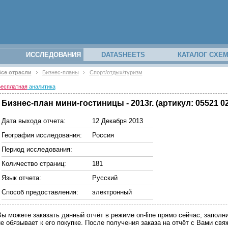
ИССЛЕДОВАНИЯ
DATASHEETS
КАТАЛОГ СХЕ
се отрасли
Бизнес-планы
Спорт/отдых/туризм
есплатная
аналитика
Бизнес-план мини-гостиницы - 2013г. (артикул: 05521 0
Дата выхода отчета:
12 Декабря 2013
География исследования:
Россия
Период исследования:
Количество страниц:
181
Язык отчета:
Русский
Способ предоставления:
электронный
Вы можете заказать данный отчёт в режиме on-line прямо сейчас, запо
не обязывает к его покупке. После получения заказа на отчёт с Вами св