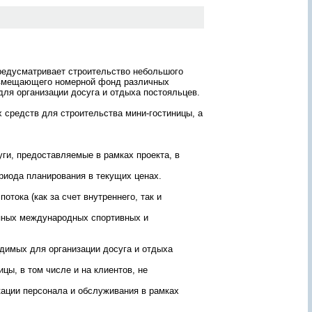
ж
а
н
и
ю
о
редусматривает строительство небольшого
т
овмещающего номерной фонд различных
ч
для организации досуга и отдыха постояльцев.
ё
т
 средств для строительства мини-гостиницы, а
а
лее
?
то
З
а
ги, предоставляемые в рамках проекта, в
м
д
а
ериода планирования в текущих ценах.
й
щие
т
отока (как за счет внутреннего, так и
ему
е
-
е
пных международных спортивных и
г
о
!
димых для организации досуга и отдыха
П
е
цы, в том числе и на клиентов, не
р
с
ации персонала и обслуживания в рамках
о
н