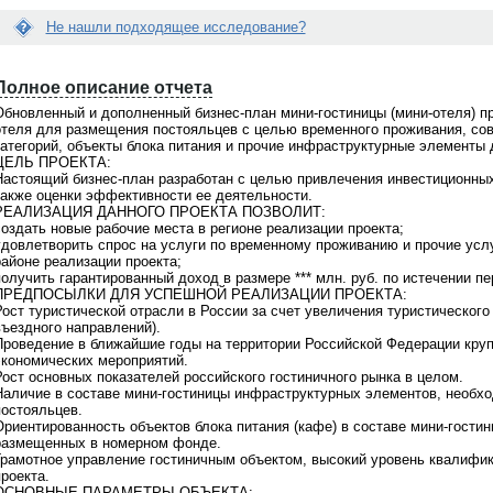
Не нашли подходящее исследование?
Е
Вопрос:
с
Полное описание отчета
 раз делаю заказ через
Я сделала заказ исследования. Что
л
ет... Можно встретиться и
делать дальше? Когда со мной
и
Обновленный и дополненный бизнес-план мини-гостиницы (мини-отеля) п
омиться лично с исполнителем
свяжутся?
д
отеля для размещения постояльцев с целью временного проживания, с
дования?
а
категорий, объекты блока питания и прочие инфраструктурные элементы 
Ответ:
н
ЦЕЛЬ ПРОЕКТА:
Менеджер связывается по заявкам в
н
Настоящий бизнес-план разработан с целью привлечения инвестиционных
 Мы всегда за живое общение.
рабочие дни с 9 до 18 по московскому
ы
также оценки эффективности ее деятельности.
ритесь о встрече с персональным
времени. Срок ответа на заявки не бо
й
РЕАЛИЗАЦИЯ ДАННОГО ПРОЕКТА ПОЗВОЛИТ:
ером после того как Вам
1-2 часов. Если с Вами не связались, 
о
создать новые рабочие места в регионе реализации проекта;
овят коммерческое предложение.
проверьте почту, Вы получили
т
удовлетворить спрос на услуги по временному проживанию и прочие услу
м уютном офисе за чашкой кофе
информационное письмо с контактны
ч
районе реализации проекта;
жете побеседовать с
телефоном Вашего персонального
ё
получить гарантированный доход в размере *** млн. руб. по истечении п
твенным аналитиком и задать все
менеджера. Свяжитесь с ним
т
ПРЕДПОСЫЛКИ ДЛЯ УСПЕШНОЙ РЕАЛИЗАЦИИ ПРОЕКТА:
сующие Вас вопросы. Наш офис
самостоятельно и задайте интересую
В
ост туристической отрасли в России за счет увеличения туристического п
тся в Москве. Звоните по
Вас вопросы. Или обратитесь по общ
а
въездного направлений).
онам
+7(495)920-6198, +7(903)799-
телефону
+7(495)920-6198, +7(903)799
м
Проведение в ближайшие годы на территории Российской Федерации кру
6121
н
экономических мероприятий.
е
Рост основных показателей российского гостиничного рынка в целом.
п
Наличие в составе мини-гостиницы инфраструктурных элементов, необхо
о
постояльцев.
д
риентированность объектов блока питания (кафе) в составе мини-гостини
х
размещенных в номерном фонде.
о
Грамотное управление гостиничным объектом, высокий уровень квалифик
д
роекта.
и
ОСНОВНЫЕ ПАРАМЕТРЫ ОБЪЕКТА: