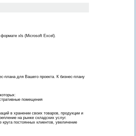
ж
а
н
и
ю
о
т
ормате xls (Microsoft Excel).
ч
ё
т
а
лее
?
то
З
а
м
д
а
с-плана для Вашего проекта. К бизнес-плану
й
щие
т
ему
е
-
е
которых:
г
истративные помещения
о
!
П
аций в хранении своих товаров, продукции и
е
епление на рынке складских услуг.
р
 круга постоянных клиентов, увеличение
с
о
н