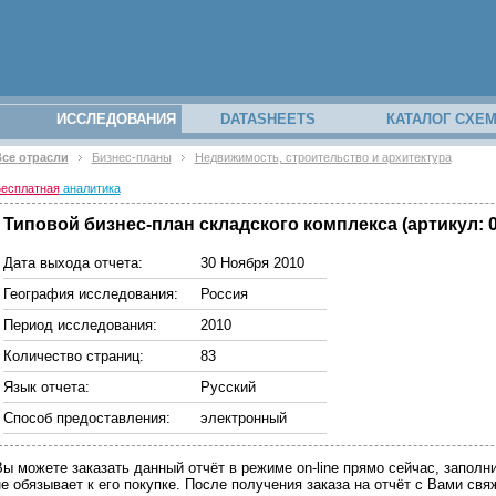
ИССЛЕДОВАНИЯ
DATASHEETS
КАТАЛОГ СХЕ
се отрасли
Бизнес-планы
Недвижимость, строительство и архитектура
есплатная
аналитика
Типовой бизнес-план складского комплекса (артикул: 0
Дата выхода отчета:
30 Ноября 2010
География исследования:
Россия
Период исследования:
2010
Количество страниц:
83
Язык отчета:
Русский
Способ предоставления:
электронный
Вы можете заказать данный отчёт в режиме on-line прямо сейчас, запо
не обязывает к его покупке. После получения заказа на отчёт с Вами св