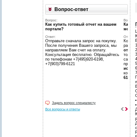
Вопрос-ответ
Вопрос:
Вопрос:
Как купить готовый отчет на вашем
Как на
портале?
может
Ответ:
Ответ:
Отправьте сначала запрос на покупку.
Конечн
После получения Вашего запроса, мы
разме
направляем Вам счет на оплату.
отчето
Консультация бесплатно. Обращайтесь
только
по телефонам +7(495)920-6198,
самой 
+7(903)799-6121
предл
иссле
консул
6198, +
п
Задать вопрос специалисту
Все вопросы и ответы