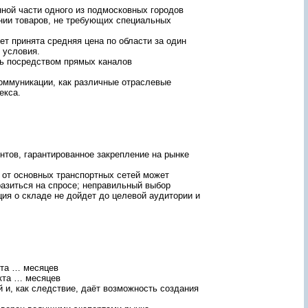
а
ной части одного из подмосковных городов
л
нии товаров, не требующих специальных
ь
н
т принята средняя цена по области за один
ы
 условия.
й
ть посредством прямых каналов
м
е
оммуникации, как различные отраслевые
н
екса.
е
д
ж
е
р
с
нтов, гарантированное закрепление на рынке
в
я
 от основных транспортных сетей может
ж
тразиться на спросе; неправильный выбор
е
ция о складе не дойдет до целевой аудитории и
т
с
я
с
В
а
м
кта … месяцев
и
кта … месяцев
и
 и, как следствие, даёт возможность создания
п
о