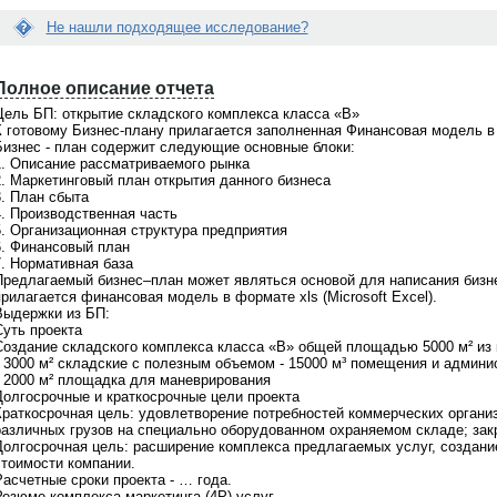
Не нашли подходящее исследование?
Е
Вопрос:
с
Полное описание отчета
йти нужное мне исследование...
Я сделала заказ исследования. Что
л
е помочь?
делать дальше? Когда со мной
и
Цель БП: открытие складского комплекса класса «B»
свяжутся?
д
К готовому Бизнес-плану прилагается заполненная Финансовая модель в ф
а
Бизнес - план содержит следующие основные блоки:
о поможем! На портале
Ответ:
н
1. Описание рассматриваемого рынка
щено
более 21000 готовых
Менеджер связывается по заявкам в
н
2. Маркетинговый план открытия данного бизнеса
в
, при этом мы не ограничиваемся
рабочие дни с 9 до 18 по московскому
ы
3. План сбыта
 готовыми материалами. По любой
времени. Срок ответа на заявки не бо
й
4. Производственная часть
сложной теме мы всегда сможем
1-2 часов. Если с Вами не связались, 
о
5. Организационная структура предприятия
ожить
индивидуальное
проверьте почту, Вы получили
т
6. Финансовый план
дование
. Обращайтесь для
информационное письмо с контактны
ч
7. Нормативная база
ьтации по телефонкм
+7(495)920-
телефоном Вашего персонального
ё
Предлагаемый бизнес–план может являться основой для написания бизне
7(903)799-6121
менеджера. Свяжитесь с ним
т
рилагается финансовая модель в формате xls (Microsoft Excel).
самостоятельно и задайте интересую
В
Выдержки из БП:
Вас вопросы. Или обратитесь по общ
а
Суть проекта
телефону
+7(495)920-6198, +7(903)799
м
Создание складского комплекса класса «B» общей площадью 5000 м² из 
6121
н
• 3000 м² складские с полезным объемом - 15000 м³ помещения и админ
е
• 2000 м² площадка для маневрирования
п
Долгосрочные и краткосрочные цели проекта
о
Краткосрочная цель: удовлетворение потребностей коммерческих организ
д
различных грузов на специально оборудованном охраняемом складе; закр
х
Долгосрочная цель: расширение комплекса предлагаемых услуг, создание
о
стоимости компании.
д
Расчетные сроки проекта - … года.
и
Резюме комплекса маркетинга (4Р) услуг