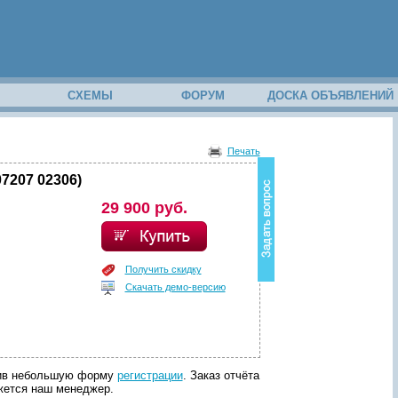
М
СХЕМЫ
ФОРУМ
ДОСКА ОБЪЯВЛЕНИЙ
В
о
Печать
з
н
7207 02306)
и
29 900 руб.
к
в
о
п
р
Получить скидку
о
Скачать демо-версию
с
п
о
с
о
д
лнив небольшую форму
регистрации
. Заказ отчёта
е
яжется наш менеджер.
р