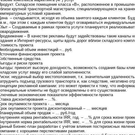
т
Продукт. Складское помещение класса «B», расположенное в промышлен
,
вблизи крупной транспортной магистрали, специализирующееся на хране
В
температурных условий хранения.
ы
Цена – складывается, исходя из объема занятого каждым клиентом. Буде
м
кв.м., при этом с каждым клиентом будут оговариваться индивидуальные
о
Сбыт – Создаваемые в рамках проекта услуги планируется реализовыва
ж
товародвижения.
е
Продвижение – В качестве рекламы будут задействованы такие каналы к
т
издания и Интернет-ресурсы, щиты вдоль дорог вблизи складского компл
е
Стоимость проекта
:
Необходимый объем инвестиций –...руб.
Источники финансирования проекта
1
Собственные средства.
.
Выгоды и риски проекта
З
Выгоды: приносит высокую доходность, возможность создания базы клие
а
складских услуг ввиду его слабой заполненности.
к
Риски: неудачный выбор местоположения, т.к. значительная удаленность
а
атруднить подъезд грузового транспорта и, как следствие, негативно о
з
концепции рекламной кампании: это может привести к тому, что информа
а
потенциальные клиенты не будут осведомлены о его существовании.
т
Ключевые экономические показатели эффективности проекта
ь
Ставка дисконтирования – …%.
о
Срок окупаемости проекта - … месяца
б
Срок окупаемости проекта дисконтированный – … месяцев
н
Планируемый объем продаж – … руб./год
о
Внутренняя норма рентабельности IRR, год. – …% для срока жизни прое
в
Внутренняя норма рентабельности IRR, мес. – …% для срока жизни прое
л
Данный Бизнес-план разработан с учётом влияния посткризисных явлений
е
компании с хорошими перспективами развития.
н