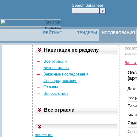
Search datasheet
РЕЙТИНГ
ТЕНДЕРЫ
ИССЛЕДОВАНИЯ
Все от
Навигация по разделу
телефо
Все отрасли
Беспла
Бизнес-планы
Обз
Заказные исследования
(ар
Спецпредложения
Отзывы
Дата
Вопрос-ответ
Геог
Пери
Все отрасли
Коли
Язык
Спос
Все отзывы