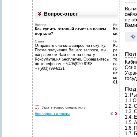
Вы м
Вопрос-ответ
сейч
не об
Вами
Вопрос:
Вопрос:
Как купить готовый отчет на вашем
Как найти н
портале?
можете пом
Ответ:
Ответ:
Отправьте сначала запрос на покупку.
Конечно пом
После получения Вашего запроса, мы
размещено
Пол
направляем Вам счет на оплату.
отчетов
, пр
Консультация бесплатно. Обращайтесь
только гото
Каби
по телефонам +7(495)920-6198,
самой сложн
Осно
+7(903)799-6121
предложить
Укра
исследован
консультаци
госу
6198, +7(903
Под
1. Р
1.1 
1.2. 
Задать вопрос специалисту
1.3.
Все вопросы и ответы
1.4. 
1.5.
1.6.
1.7. 