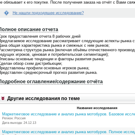
не обязывает к его покупке. После получения заказа на отчёт с Вами св
Не нашли подходящее исследование?
Вопрос:
Е
 раз делаю заказ через
Я сделала заказ исследования. Что
с
ет... Можно встретиться и
делать дальше? Когда со мной
Полное описание отчета
л
омиться лично с исполнителем
свяжутся?
и
Срок предоставления отчета 8 рабочих дней
дования?
д
Предлагаемое исследование рассматривает следующие аспекты рынка с
Ответ:
а
Менеджер связывается по заявкам в
Дана общая характеристика рынка и смежных с ним рынков;
н
 Мы всегда за живое общение.
рабочие дни с 9 до 18 по московскому
Рассмотрена структура рынка (включая объёмы отечественного производс
н
ритесь о встрече с персональным
времени. Срок ответа на заявки не бо
ведущих игроков, ценовая и потребительская сегментация);
ы
ером после того как Вам
1-2 часов. Если с Вами не связались, 
Описаны основные тенденции и факторы развития рынка;
й
овят коммерческое предложение.
проверьте почту, Вы получили
Сделан обзор схем дистрибьюции;
о
м уютном офисе за чашкой кофе
информационное письмо с контактны
Представлены профили основных игроков рынка;
т
жете побеседовать с
телефоном Вашего персонального
Представлен среднесрочный прогноз развития рынка.
ч
твенным аналитиком и задать все
менеджера. Свяжитесь с ним
ё
сующие Вас вопросы. Наш офис
самостоятельно и задайте интересую
Подробное оглавление/содержание отчёта
т
тся в Москве. Звоните по
Вас вопросы. Или обратитесь по общ
С
В
онам
+7(495)920-6198, +7(903)799-
телефону
+7(495)920-6198, +7(903)799
а
6121
р
Другие исследования по теме
м
у
н
е
Название исследования
п
у
Маркетинговое исследование и анализ рынка мотобуров. Базовое иссл
о
р
Регион: Россия
д
а
Дата выхода: 24.12.13
х
а
о
н
Маркетинговое исследование и анализ рынка мотобуров. Полное иссле
д