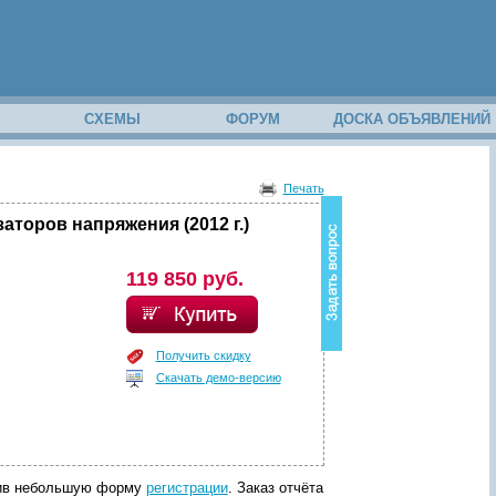
М
СХЕМЫ
ФОРУМ
ДОСКА ОБЪЯВЛЕНИЙ
В
о
Печать
з
н
торов напряжения (2012 г.)
и
к
в
119 850 руб.
о
п
р
о
Получить скидку
с
Скачать демо-версию
п
о
с
о
д
е
р
лнив небольшую форму
регистрации
. Заказ отчёта