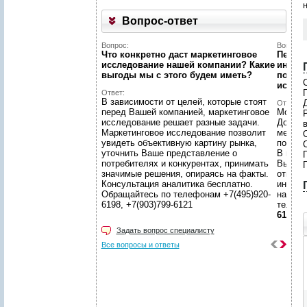
Вопрос-ответ
Вопрос:
Вопрос:
Что конкретно даст маркетинговое
Первый
исследование нашей компании? Какие
интерн
выгоды мы c этого будем иметь?
познак
иссле
Ответ:
В зависимости от целей, которые стоят
Ответ:
перед Вашей компанией, маркетинговое
Можно!
исследование решает разные задачи.
Догово
Маркетинговое исследование позволит
менедж
увидеть объективную картину рынка,
подгот
уточнить Ваше представление о
В наше
потребителях и конкурентах, принимать
Вы смо
значимые решения, опираясь на факты.
ответс
Консультация аналитика бесплатно.
интере
Обращайтесь по телефонам +7(495)920-
находи
6198, +7(903)799-6121
телеф
т
6121
Задать вопрос специалисту
к
Все вопросы и ответы
т