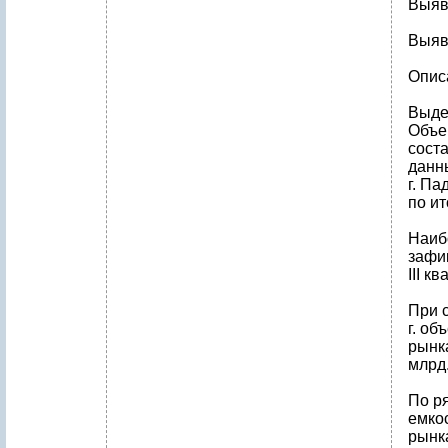
Выяв
Выяв
Опис
Выде
Объем
соста
данны
г. Па
по ит
Наиб
зафи
III к
При 
г. об
рынка
млрд.
По ря
емко
рынка