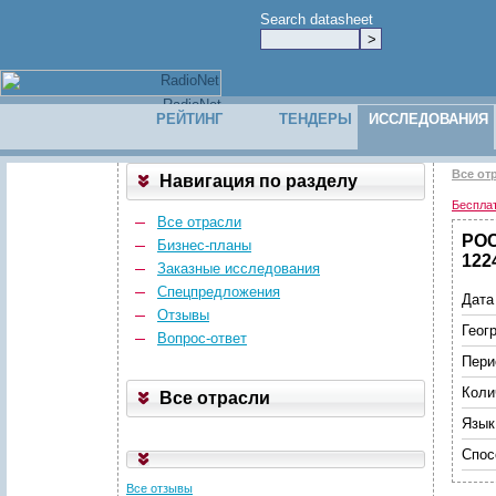
Search datasheet
РЕЙТИНГ
ТЕНДЕРЫ
ИССЛЕДОВАНИЯ
Все от
Навигация по разделу
Беспла
Все отрасли
РОС
Бизнес-планы
122
Заказные исследования
Спецпредложения
Дата
Отзывы
Геог
Вопрос-ответ
Пери
Коли
Все отрасли
Язык
Спос
Все отзывы