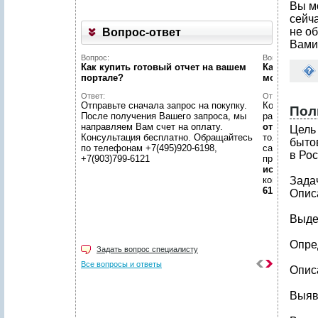
Вы м
сейч
не об
Вопрос-ответ
Вами
Вопрос:
Вопрос:
Как купить готовый отчет на вашем
Как найти н
портале?
можете пом
Ответ:
Ответ:
Отправьте сначала запрос на покупку.
Конечно пом
Пол
После получения Вашего запроса, мы
размещено
направляем Вам счет на оплату.
отчетов
, пр
Цель
Консультация бесплатно. Обращайтесь
только гото
быто
по телефонам +7(495)920-6198,
самой сложн
в Рос
+7(903)799-6121
предложить
исследован
консультаци
Зада
6198, +7(903
Опис
Выде
Опре
Задать вопрос специалисту
Все вопросы и ответы
Опис
Выяв