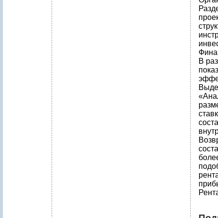
Разд
прое
стру
инст
инвес
Фина
В ра
пока
эффе
Выдер
«Анал
разме
став
соста
внутр
Возв
соста
более
подо
рент
приб
Рента
Под