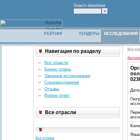
Search datasheet
РЕЙТИНГ
ТЕНДЕРЫ
ИССЛЕДОВАНИЯ
Все от
Навигация по разделу
Беспла
Все отрасли
Орг
Бизнес-планы
пол
Заказные исследования
023
Спецпредложения
Отзывы
Дата
Вопрос-ответ
Геог
иссл
Все отрасли
Пери
иссл
Коли
Язык
Все отзывы