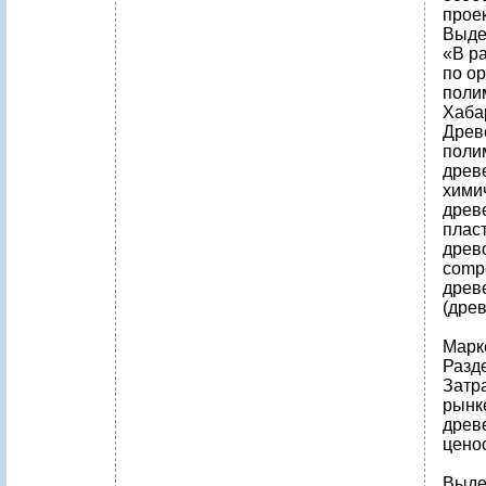
проек
Выдер
«В р
по о
полим
Хаба
Древ
поли
древ
хими
древ
плас
древо
compo
древ
(дре
Марк
Разд
Затр
рынк
древ
цено
Выдер