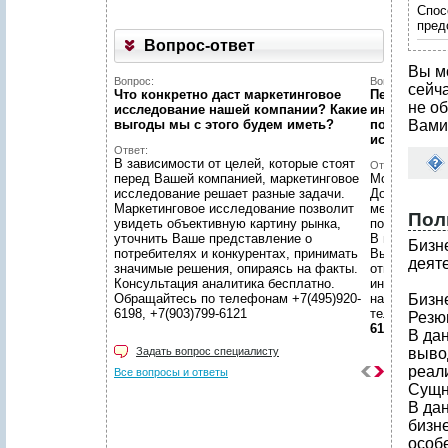
Спос
пред
Вопрос-ответ
Вы м
Вопрос:
Вопрос:
сейч
Что конкретно даст маркетинговое
Первый раз 
не об
исследование нашей компании? Какие
интернет...
выгоды мы c этого будем иметь?
познакомит
Вами
исследован
Ответ:
В зависимости от целей, которые стоят
Ответ:
перед Вашей компанией, маркетинговое
Можно! Мы в
исследование решает разные задачи.
Договоритес
Маркетинговое исследование позволит
менеджером 
Пол
увидеть объективную картину рынка,
подготовят 
уточнить Ваше представление о
В нашем уют
Бизн
потребителях и конкурентах, принимать
Вы сможете 
деят
значимые решения, опираясь на факты.
ответственн
Консультация аналитика бесплатно.
интересующ
Обращайтесь по телефонам +7(495)920-
находится в
Бизн
6198, +7(903)799-6121
телефонам
Резю
6121
В да
Задать вопрос специалисту
выво
реали
Все вопросы и ответы
Сущн
В да
бизн
особ