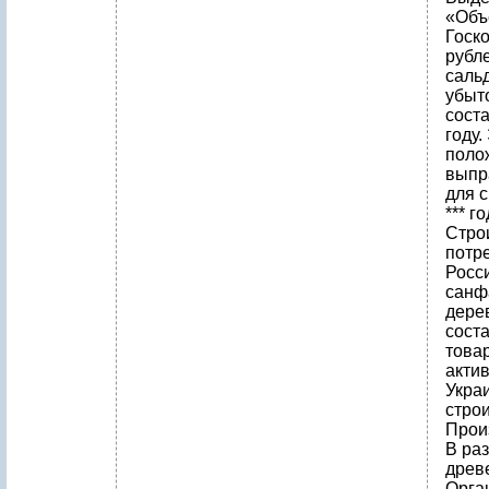
«Объе
Госко
рубл
саль
убыт
соста
году.
поло
выпр
для 
*** г
Стро
потр
Росс
санф
дерев
сост
това
актив
Укра
стро
Прои
В ра
древ
Орга