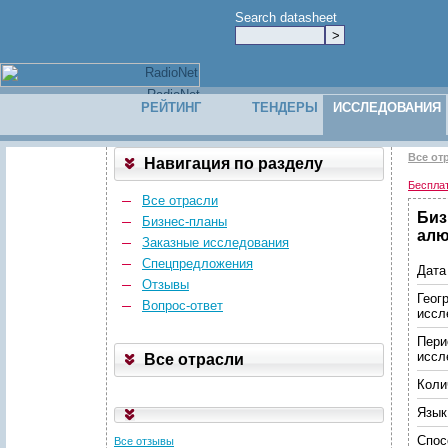
Search datasheet
РЕЙТИНГ
ТЕНДЕРЫ
ИССЛЕДОВАНИЯ
Все от
Навигация по разделу
Беспла
Все отрасли
Биз
Бизнес-планы
алю
Заказные исследования
Спецпредложения
Дата
Отзывы
Геог
Вопрос-ответ
иссл
Пери
иссл
Все отрасли
Коли
Язык
Спос
Все отзывы