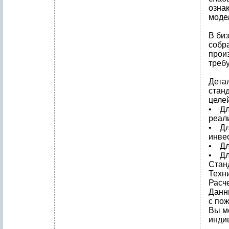
озна
модел
В би
собр
прои
треб
Дета
стан
целей
• Дл
реал
• Дл
инве
• Дл
• Дл
Стан
Техн
Расч
Данн
с по
Вы м
инди