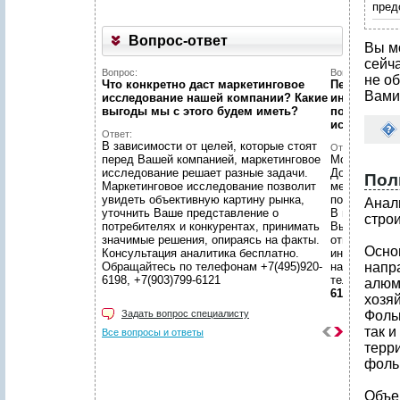
пред
Вопрос-ответ
Вы м
сейч
Вопрос:
Вопрос:
не об
Что конкретно даст маркетинговое
Первый раз 
Вами
исследование нашей компании? Какие
интернет...
выгоды мы c этого будем иметь?
познакомит
исследован
Ответ:
В зависимости от целей, которые стоят
Ответ:
перед Вашей компанией, маркетинговое
Можно! Мы в
исследование решает разные задачи.
Договоритес
Пол
Маркетинговое исследование позволит
менеджером 
увидеть объективную картину рынка,
подготовят 
Анал
уточнить Ваше представление о
В нашем уют
стро
потребителях и конкурентах, принимать
Вы сможете 
значимые решения, опираясь на факты.
ответственн
Осно
Консультация аналитика бесплатно.
интересующ
Обращайтесь по телефонам +7(495)920-
находится в
напр
6198, +7(903)799-6121
телефонам
алюм
6121
хозяй
Задать вопрос специалисту
Фольг
так 
Все вопросы и ответы
терр
фоль
Объе