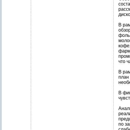
соста
рассм
диск
В ра
обзор
фоль
молок
кофе
фарм
пром
что ч
В ра
план
необ
В фи
чувс
Анал
реал
пред
по з
слаб