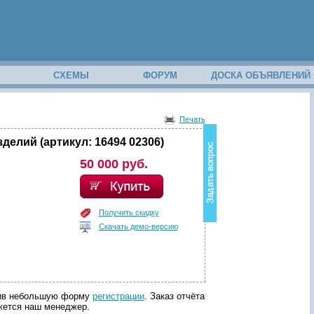
М
СХЕМЫ
ФОРУМ
ДОСКА ОБЪЯВЛЕНИЙ
В
о
Печать
з
н
елий (артикул: 16494 02306)
и
50 000 руб.
к
в
о
п
р
Получить скидку
о
Скачать демо-версию
с
п
о
с
о
д
лнив небольшую форму
регистрации
. Заказ отчёта
е
яжется наш менеджер.
р