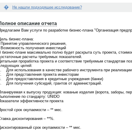
Не нашли подходящее исследование?
Е
Вопрос:
с
Полное описание отчета
йти нужное мне исследование...
Как купить готовый отчет на вашем
л
е помочь?
портале?
и
Предлагаем Вам услуги по разработке бизнес-плана "Организация предпр
д
Ответ:
а
Цель бизнес-плана:
о поможем! На портале
Отправьте сначала запрос на покупку.
н
- Принятие управленческого решения,
щено
более 21000 готовых
После получения Вашего запроса, мы
н
- Возможность получения инвестиций
в
, при этом мы не ограничиваемся
направляем Вам счет на оплату.
ы
В бизнес-плане максимально полно будет раскрыта суть проекта, стоимо
 готовыми материалами. По любой
Консультация бесплатно. Обращайтес
й
достаточные расчеты требуемых показателей.
сложной теме мы всегда сможем
по телефонам +7(495)920-6198,
о
Детальная проработка проекта и соответствие требуемым стандартам по
ожить
индивидуальное
+7(903)799-6121
т
следующих целей:
дование
. Обращайтесь для
ч
1. Для использования в качестве рабочего инструмента при реализации
ьтации по телефонкм
+7(495)920-
ё
2. Для представления проекта инвесторам
7(903)799-6121
т
3. Для предоставления в кредитные учреждения (банки)
В
4. Для получения субсидий, грантов от администраций.
а
м
ланируемая к выпуску продукция: кованые изделия (ворота, заборы, пери
н
Выполнение по стандарту: UNIDO
е
Показатели эффективности проекта
п
о
ростой срок окупаемости – ** мес.
д
х
Ставка дисконтирования – **%.
о
д
Дисконтированный срок окупаемости – ** мес.
и