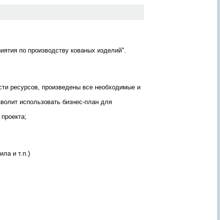
ж
а
н
и
ю
о
иятия по производству кованых изделий".
т
ч
ё
т
а
сти ресурсов, произведены все необходимые и
ь
?
З
зволит использовать бизнес-план для
а
д
 проекта;
а
й
т
е
е
ла и т.п.)
г
о
!
П
е
р
с
о
н