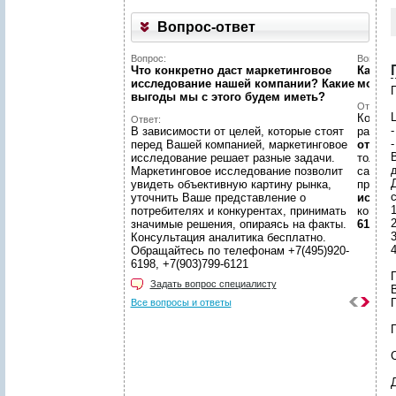
Вопрос-ответ
Вопрос:
Вопрос:
Что конкретно даст маркетинговое
Как на
исследование нашей компании? Какие
может
выгоды мы c этого будем иметь?
Ответ:
Конечн
Ответ:
В зависимости от целей, которые стоят
разме
перед Вашей компанией, маркетинговое
отчето
исследование решает разные задачи.
только
Маркетинговое исследование позволит
самой 
увидеть объективную картину рынка,
предл
уточнить Ваше представление о
иссле
потребителях и конкурентах, принимать
консул
значимые решения, опираясь на факты.
6198, +
Консультация аналитика бесплатно.
Обращайтесь по телефонам +7(495)920-
6198, +7(903)799-6121
П
Задать вопрос специалисту
Все вопросы и ответы
П