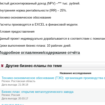
т
Чистый дисконтированный доход (NPV) –*** тыс. рублей.
,
В
Внутренняя норма рентабельности (IRR) – 25%.
ы
м
Технико-экономическое обоснование
о
ж
Расчеты производятся в EXCEL в финансовой модели.
е
т
Условия предоставления
е
:
Данный проект индивидуально дорабатывается в соответствии с пожелан
1
Сроки выполнения бизнес-плана: 10 рабочих дней.
.
З
Подробное оглавление/содержание отчёта
а
П
к
р
а
и
з
Другие бизнес-планы по теме
л
а
о
т
Название исследования
ж
ь
е
Технико-экономическое обоснование (ТЭО): организация производства
о
н
Регион: Ростовская область
б
и
Дата выхода: 21.08.18
н
е
о
1
Бизнес-план: открытие металлургического завода
в
Регион: Россия
л
П
Дата выхода: 20.03.17
е
р
н