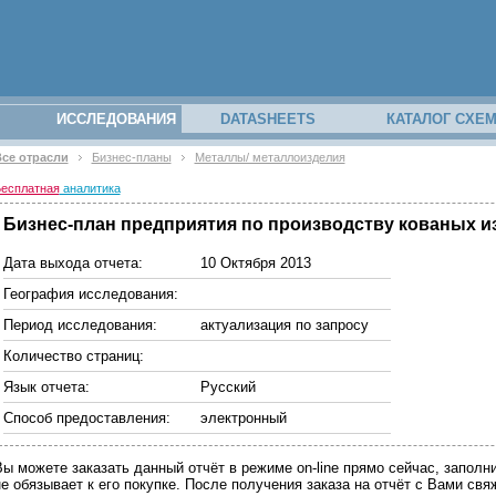
ИССЛЕДОВАНИЯ
DATASHEETS
КАТАЛОГ СХЕ
се отрасли
Бизнес-планы
Металлы/ металлоизделия
есплатная
аналитика
Бизнес-план предприятия по производству кованых изд
Дата выхода отчета:
10 Октября 2013
География исследования:
Период исследования:
актуализация по запросу
Количество страниц:
Язык отчета:
Русский
Способ предоставления:
электронный
Вы можете заказать данный отчёт в режиме on-line прямо сейчас, запо
не обязывает к его покупке. После получения заказа на отчёт с Вами св