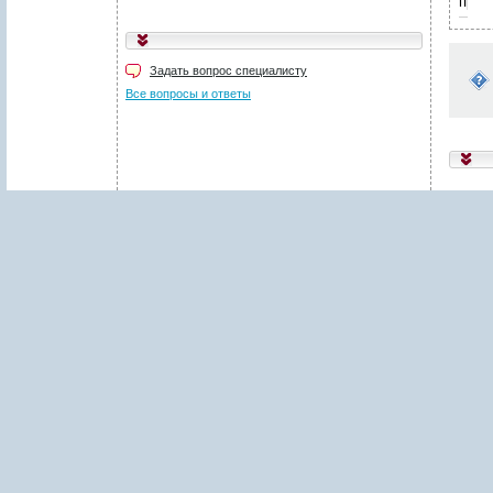
пред
Укажите код, изображённый
на картинке
*
:
Задать вопрос специалисту
Поля, отмеченные звёздочкой (
*
), обязательны для заполнения.
Все вопросы и ответы