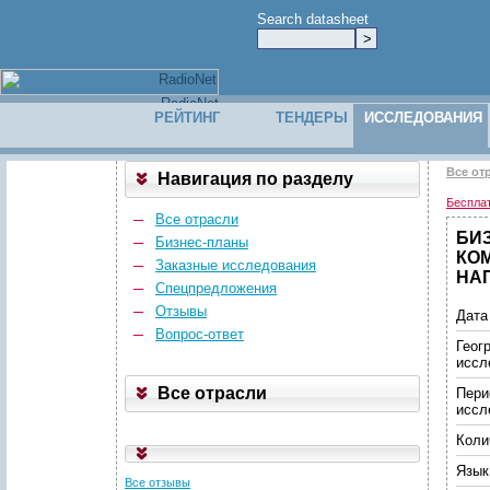
Search datasheet
РЕЙТИНГ
ТЕНДЕРЫ
ИССЛЕДОВАНИЯ
Все от
Навигация по разделу
Беспла
Все отрасли
БИ
Бизнес-планы
КО
Заказные исследования
НАП
Спецпредложения
Отзывы
Дата
Вопрос-ответ
Геог
иссл
Все отрасли
Пери
иссл
Коли
Язык
Все отзывы