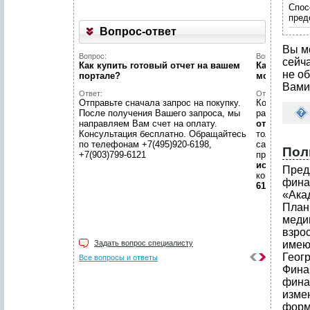
Спос
пред
Вопрос-ответ
Вы м
Вопрос:
Вопрос:
сейч
Как купить готовый отчет на вашем
Как найти н
не об
портале?
можете пом
Вами
Ответ:
Ответ:
Отправьте сначала запрос на покупку.
Конечно пом
После получения Вашего запроса, мы
размещено
направляем Вам счет на оплату.
отчетов
, пр
Консультация бесплатно. Обращайтесь
только гото
по телефонам +7(495)920-6198,
самой сложн
Пол
+7(903)799-6121
предложить
исследован
Пред
консультаци
фина
6198, +7(903
«Ака
План
меди
взро
Задать вопрос специалисту
имею
Геогр
Все вопросы и ответы
Фина
фина
изме
форм