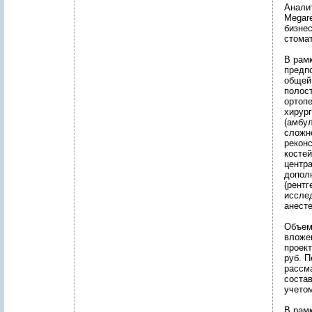
Анали
Megar
бизнес
стомат
В рамк
предпо
общей 
полост
ортопе
хирург
(амбу
сложн
рекон
костей
центра
допол
(рентг
иссле
анесте
Объем
вложе
проект
руб. 
рассм
состав
учето
В рам