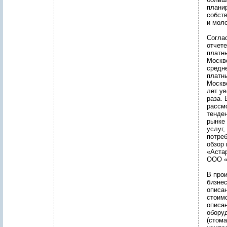
плани
собств
и мол
Согла
отчет
платн
Москв
средн
платн
Москв
лет ув
раза.
рассм
тенде
рынке
услуг,
потре
обзор
«Аста
ООО «
В про
бизне
описа
стоимо
описа
обору
(стом