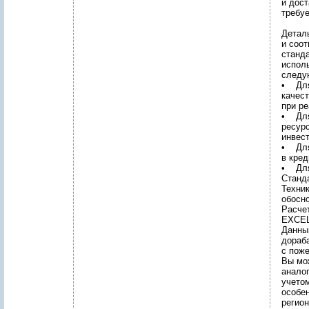
и дос
требу
Детал
и соо
станд
испол
следу
• Для
качест
при ре
• Для
ресур
инвест
• Для
в кре
• Для
Станд
Техни
обосн
Расче
EXCEL
Данны
дораб
с пож
Вы мо
анало
учето
особен
регион