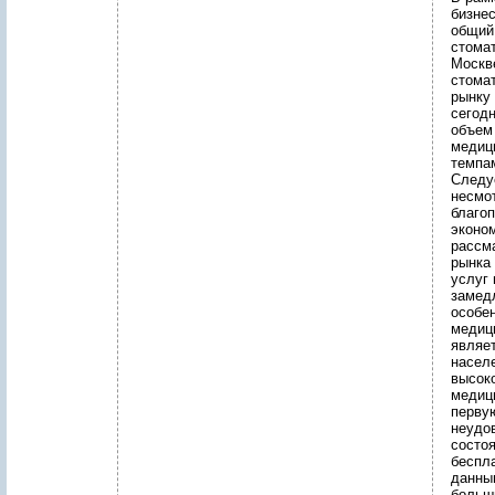
бизне
общий
стомат
Москв
стомат
рынку 
сегод
объем
медиц
темпа
Следуе
несмо
благо
эконо
рассм
рынка
услуг 
замед
особе
медиц
являе
насел
высок
медици
перву
неудо
состо
беспл
данны
больш