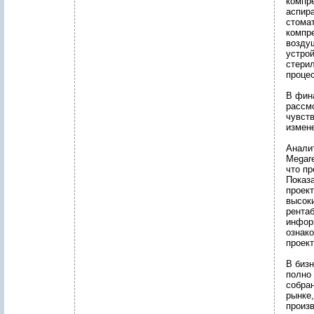
компр
аспира
стома
компр
возду
устро
стерил
процес
В фин
рассм
чувств
измен
Анали
Megar
что пр
Показ
проек
высок
рента
инфор
ознак
проект
В биз
полно 
собра
рынке,
произ