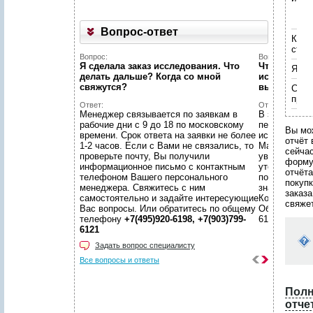
включить поиск по аннотациям к 
Укажите код, изображённый
Укажите код, изображённый
на картинке
на картинке
*
*
:
:
Укажите код, изображённый
Укажите код, изображённый
на картинке
*
:
Вопрос-ответ
на картинке
*
:
Коли
Поля, отмеченные звёздочкой (
Поля, отмеченные звёздочкой (
*
*
), обязательны для заполнения.
), обязательны для заполнения.
стра
Поля, отмеченные звёздочкой (
*
), обязательны для заполнения.
Укажите код, изображённый
Укажите код, изображённый
Поля, отмеченные звёздочкой (
*
), обязательны для заполнения.
Вопрос:
Вопрос:
на картинке
на картинке
*
*
:
:
Я сделала заказ исследования. Что
Что конкре
Язык
делать дальше? Когда со мной
исследован
Поля, отмеченные звёздочкой (
Поля, отмеченные звёздочкой (
*
*
), обязательны для заполнения.
), обязательны для заполнения.
свяжутся?
выгоды мы 
Спос
пред
Ответ:
Ответ:
Менеджер связывается по заявкам в
В зависимос
рабочие дни с 9 до 18 по московскому
перед Вашей
Вы мо
времени. Срок ответа на заявки не более
исследовани
отчёт 
1-2 часов. Если с Вами не связались, то
Маркетингов
сейча
проверьте почту, Вы получили
увидеть объ
форм
информационное письмо с контактным
уточнить Ва
отчёта
телефоном Вашего персонального
потребителя
покуп
менеджера. Свяжитесь с ним
значимые ре
заказа
самостоятельно и задайте интересующие
Консультаци
свяже
Вас вопросы. Или обратитесь по общему
Обращайтесь
телефону
+7(495)920-6198, +7(903)799-
6198, +7(903
6121
Задать вопрос специалисту
Все вопросы и ответы
Полн
отче