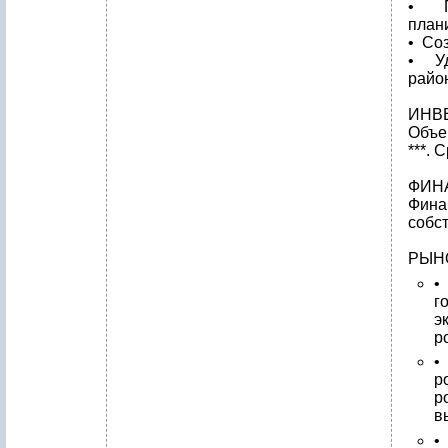
• По
плани
• Со
• Уд
райо
ИНВ
Объе
***. 
ФИН
Фин
собс
РЫН
•
г
э
р
•
р
р
в
•