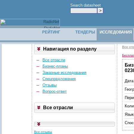
Search datasheet
РЕЙТИНГ
ТЕНДЕРЫ
ИССЛЕДОВАНИЯ
Все от
Навигация по разделу
Беспла
Все отрасли
Биз
Бизнес-планы
023
Заказные исследования
Спецпредложения
Дата
Отзывы
Геог
Вопрос-ответ
Пери
Коли
Все отрасли
Язык
Спос
Все отзывы