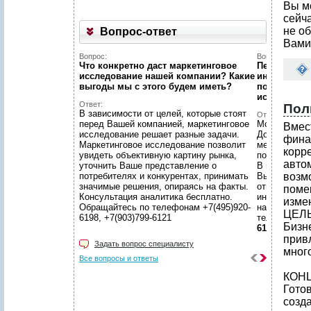
Вы м
сейч
не об
Вопрос-ответ
Вами
Вопрос:
Вопрос:
Что конкретно даст маркетинговое
Первый раз 
исследование нашей компании? Какие
интернет...
выгоды мы c этого будем иметь?
познакомит
исследован
Ответ:
Пол
В зависимости от целей, которые стоят
Ответ:
перед Вашей компанией, маркетинговое
Можно! Мы в
Вмес
исследование решает разные задачи.
Договоритес
фина
Маркетинговое исследование позволит
менеджером 
кор
увидеть объективную картину рынка,
подготовят 
авт
уточнить Ваше представление о
В нашем уют
потребителях и конкурентах, принимать
Вы сможете 
возм
значимые решения, опираясь на факты.
ответственн
поме
Консультация аналитика бесплатно.
интересующ
изме
Обращайтесь по телефонам +7(495)920-
находится в
ЦЕЛ
6198, +7(903)799-6121
телефонам
Бизн
6121
при
Задать вопрос специалисту
мног
Все вопросы и ответы
КОН
Гото
созд