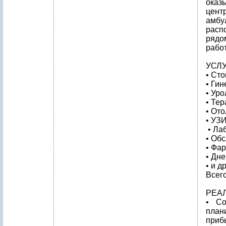
оказ
цент
амбу
расп
рядо
работ
УСЛ
• Сто
• Гин
• Уро
• Тер
• Ото
• УЗИ
• Ла
• Об
• Фа
• Дн
• и др
Всего
РЕА
• Со
план
прибы