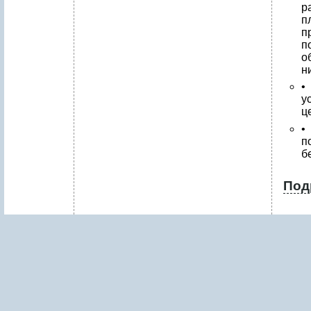
р
п
п
п
о
н
•
у
ц
•
п
б
Под
1
.
Р
Е
З
Ю
М
Е
П
Р
О