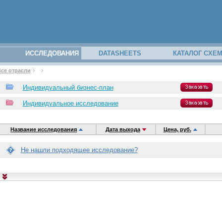
ИССЛЕДОВАНИЯ
DATASHEETS
КАТАЛОГ СХЕ
се отрасли
закрыть
закрыть
закрыть
закрыть
закрыть
закрыть
закрыть
з вашего
р
 получить
р свяжется
те его!
иалисты с
ности
 отчёта:
юбую задачу
у.
Индивидуальный бизнес-план
аполнив
Индивидуальное исследование
Название исследования
Дата выхода
Цена, руб.
Не нашли подходящее исследование?
отчётам