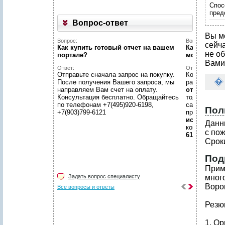
Спос
пред
Вопрос-ответ
Вы м
Вопрос:
Вопрос:
сейч
Как купить готовый отчет на вашем
Как найти н
не об
портале?
можете пом
Вами
Ответ:
Ответ:
Отправьте сначала запрос на покупку.
Конечно пом
После получения Вашего запроса, мы
размещено
направляем Вам счет на оплату.
отчетов
, пр
Консультация бесплатно. Обращайтесь
только гото
по телефонам +7(495)920-6198,
самой сложн
Пол
+7(903)799-6121
предложить
исследован
Данн
консультаци
с по
6198, +7(903
Срок
Под
Прим
Задать вопрос специалисту
мног
Воро
Все вопросы и ответы
Резю
1. О