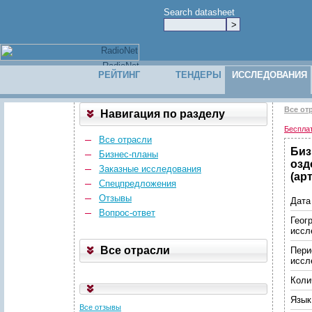
Search datasheet
РЕЙТИНГ
ТЕНДЕРЫ
ИССЛЕДОВАНИЯ
Все от
Навигация по разделу
Беспла
Все отрасли
Биз
Бизнес-планы
озд
Заказные исследования
(ар
Спецпредложения
Отзывы
Дата
Вопрос-ответ
Геог
иссл
Все отрасли
Пери
иссл
Коли
Язык
Все отзывы