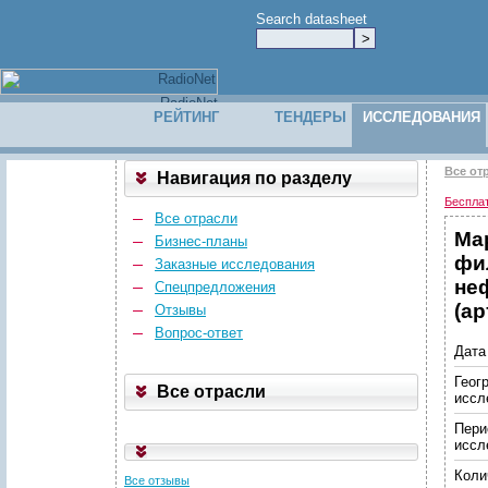
Search datasheet
РЕЙТИНГ
ТЕНДЕРЫ
ИССЛЕДОВАНИЯ
Все от
Навигация по разделу
Беспла
Все отрасли
Ма
Бизнес-планы
фи
Заказные исследования
не
Спецпредложения
(ар
Отзывы
Вопрос-ответ
Дата
Геог
Все отрасли
иссл
Пери
иссл
Коли
Все отзывы