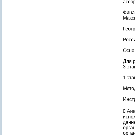
ассо
Фина
Макс
Геог
Росс
Осно
Для 
3 эт
1 эт
Мето
Инст
​ А
испо
данн
орга
орга