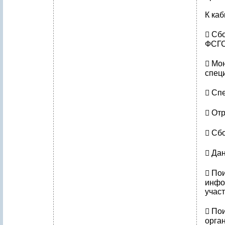
К ка
​ Сб
ФСГС
​ М
спец
​ С
​ От
​ Сб
​ Да
​ П
инфо
учас
​ П
орга