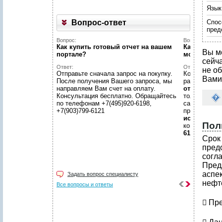
Язык
Вопрос-ответ
Спос
пред
Вопрос:
Вопрос:
Как купить готовый отчет на вашем
Как найти н
Вы м
портале?
можете пом
сейч
Ответ:
Ответ:
не об
Отправьте сначала запрос на покупку.
Конечно пом
Вами
После получения Вашего запроса, мы
размещено
направляем Вам счет на оплату.
отчетов
, пр
Консультация бесплатно. Обращайтесь
только гото
по телефонам +7(495)920-6198,
самой сложн
+7(903)799-6121
предложить
исследован
Пол
консультаци
6198, +7(903
Срок 
пред
согл
Пред
аспе
Задать вопрос специалисту
нефт
Все вопросы и ответы
​ Пр