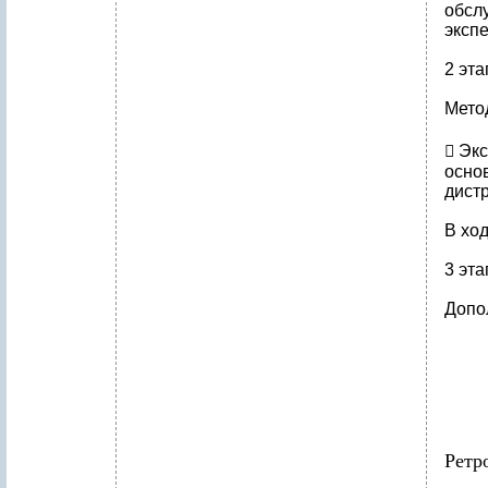
обсл
экспе
2 эта
Мето
​ Э
осно
дист
В хо
3 эта
Допо
Ретр