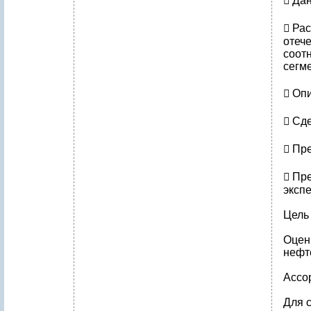
​ Да
​ Р
отече
соот
сегме
​ О
​ Сд
​ П
​ Пр
эксп
Цель
Оцен
нефт
Ассо
Для 