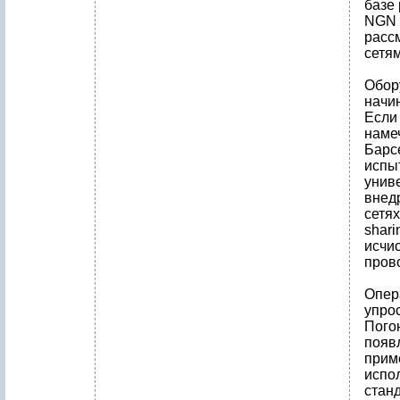
базе
NGN 
расс
сетя
Обор
начи
Если 
наме
Барс
испыт
унив
внедр
сетях
shari
исчи
прово
Опер
упрос
Погон
появ
прим
испо
стан