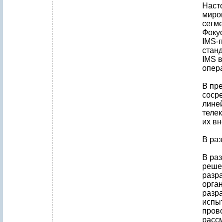
Наст
миро
сегме
Фоку
IMS-
стан
IMS 
опер
В пр
соср
лине
теле
их вн
В ра
В ра
реше
разр
орга
разр
испы
пров
расс