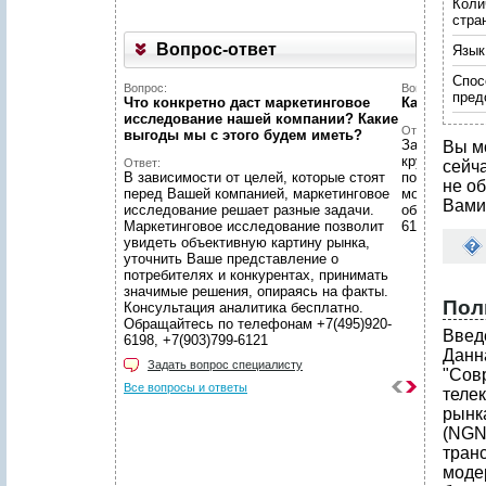
Коли
стра
Вопрос-ответ
Язык
Спос
Вопрос:
Вопрос:
пред
Что конкретно даст маркетинговое
Какой у ва
исследование нашей компании? Какие
Ответ:
выгоды мы c этого будем иметь?
Заявки с са
Вы м
круглосуточ
Ответ:
сейч
В зависимости от целей, которые стоят
по заявкам в
не об
перед Вашей компанией, маркетинговое
московском
Вами
исследование решает разные задачи.
обращений п
Маркетинговое исследование позволит
6198, +7(903
увидеть объективную картину рынка,
уточнить Ваше представление о
потребителях и конкурентах, принимать
значимые решения, опираясь на факты.
Пол
Консультация аналитика бесплатно.
Обращайтесь по телефонам +7(495)920-
Введ
6198, +7(903)799-6121
Данн
Задать вопрос специалисту
"Сов
Все вопросы и ответы
теле
рынк
(NGN
тран
моде