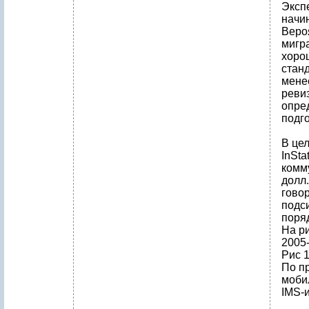
Эксп
начин
Веро
мигр
хоро
стан
мене
реви
опре
подг
В це
InSta
комму
долл.
говор
подс
поряд
На р
2005
Рис 
По п
моби
IMS-