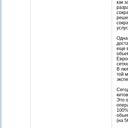
как з
разр
сокра
решен
сокр
услуг
Одна
дост
еще в
объем
Евро
сетя
В лю
той м
экспе
Сего
китов
Это 
опер
100% 
объем
(на 5