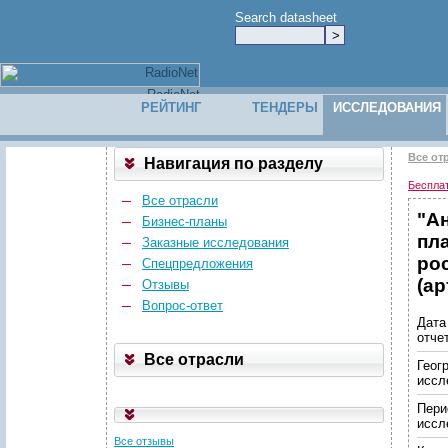
Search datasheet
РЕЙТИНГ
ТЕНДЕРЫ
ИССЛЕДОВАНИЯ
Все от
Навигация по разделу
Беспла
Все отрасли
"А
Бизнес-планы
пл
Заказные исследования
ро
Спецпредложения
(ар
Отзывы
Вопрос-ответ
Дата
отче
Все отрасли
Геог
иссл
Пери
иссл
Все отзывы