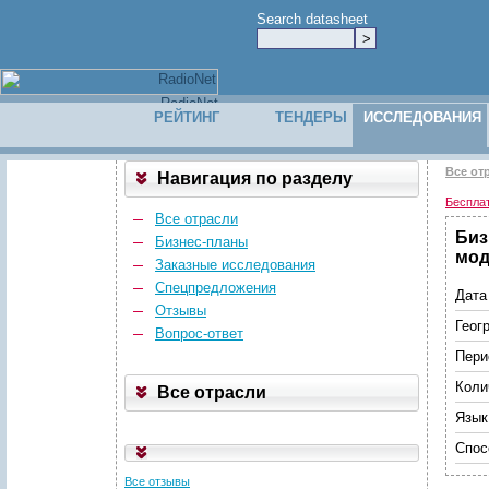
Search datasheet
РЕЙТИНГ
ТЕНДЕРЫ
ИССЛЕДОВАНИЯ
Все от
Навигация по разделу
Беспла
Все отрасли
Биз
Бизнес-планы
мод
Заказные исследования
Спецпредложения
Дата
Отзывы
Геог
Вопрос-ответ
Пери
Коли
Все отрасли
Язык
Спос
Все отзывы