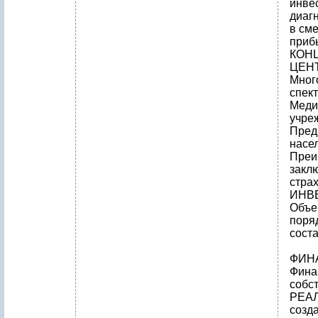
инве
диаг
в сме
приб
КОН
ЦЕН
Мног
спект
Меди
учре
Пред
насе
Преи
закл
стра
ИНВ
Объе
поря
соста
ФИН
Фина
собс
РЕА
созд