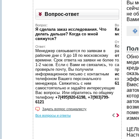
Вы м
сейч
не об
Вопрос-ответ
Вами
Вопрос:
Вопрос:
Я сделала заказ исследования. Что
Как найти н
делать дальше? Когда со мной
можете пом
свяжутся?
Ответ:
Конечно пом
Ответ:
Пол
Менеджер связывается по заявкам в
размещено
рабочие дни с 9 до 18 по московскому
отчетов
, пр
Обно
времени. Срок ответа на заявки не более
только гото
меди
1-2 часов. Если с Вами не связались, то
самой сложн
кред
проверьте почту, Вы получили
предложить
оказ
информационное письмо с контактным
исследован
телефоном Вашего персонального
консультаци
эффе
менеджера. Свяжитесь с ним
6198, +7(903
Вмес
самостоятельно и задайте интересующие
авто
Вас вопросы. Или обратитесь по общему
кото
телефону
+7(495)920-6198, +7(903)799-
авто
6121
возм
Задать вопрос специалисту
поме
Все вопросы и ответы
изме
ЦЕЛ
Наст