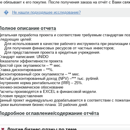
не обязывает к его покупке. После получения заказа на отчёт с Вами св
Не нашли подходящее исследование?
Вопрос:
Е
йти нужное мне исследование...
Что конкретно даст маркетинговое
с
е помочь?
исследование нашей компании? Ка
Полное описание отчета
л
выгоды мы c этого будем иметь?
и
Детальная проработка проекта и соответствие требуемым стандартам по
д
о поможем! На портале
следующих целей:
Ответ:
а
щено
более 21000 готовых
В зависимости от целей, которые стоя
• Для использования в качестве рабочего инструмента при реализации 
н
в
, при этом мы не ограничиваемся
перед Вашей компанией, маркетингов
• Для получения финансовых ресурсов от частных инвесторов;
н
 готовыми материалами. По любой
исследование решает разные задачи.
• Для представления проекта в кредитные учреждения.
ы
сложной теме мы всегда сможем
Маркетинговое исследование позволи
Стандарт написания: UNIDO
й
ожить
индивидуальное
увидеть объективную картину рынка,
Показатели эффективности проекта
о
дование
. Обращайтесь для
уточнить Ваше представление о
ростой срок окупаемости – ** мес.
т
ьтации по телефонкм
+7(495)920-
потребителях и конкурентах, принима
Ставка дисконтирования – **%.
ч
7(903)799-6121
значимые решения, опираясь на факт
Дисконтированный срок окупаемости – ** мес.
ё
Консультация аналитика бесплатно.
Чистый дисконтированный доход (NPV) –*** тыс. рублей.
т
Обращайтесь по телефонам +7(495)92
Внутренняя норма рентабельности (IRR) – 25%.
В
6198, +7(903)799-6121
Технико-экономическое обоснование
а
Расчеты производятся в EXCEL в финансовой модели.
м
Условия предоставления
н
Данный проект индивидуально дорабатывается в соответствии с пожелан
е
Сроки выполнения бизнес-плана: 10 рабочих дней.
п
о
Подробное оглавление/содержание отчёта
д
1
х
о
Другие бизнес-планы по теме
д