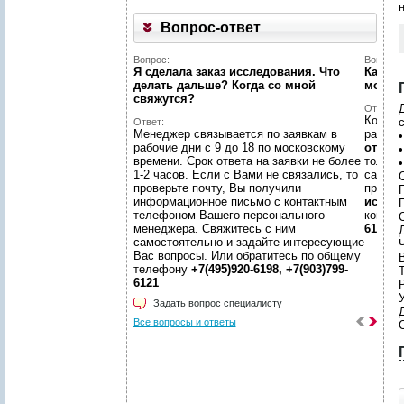
Вопрос-ответ
Вопрос:
Вопрос:
Я сделала заказ исследования. Что
Как на
делать дальше? Когда со мной
может
свяжутся?
Ответ:
Конечн
Ответ:
Менеджер связывается по заявкам в
разме
рабочие дни с 9 до 18 по московскому
отчето
времени. Срок ответа на заявки не более
только
1-2 часов. Если с Вами не связались, то
самой 
проверьте почту, Вы получили
предл
информационное письмо с контактным
иссле
П
телефоном Вашего персонального
консул
менеджера. Свяжитесь с ним
6198, +
самостоятельно и задайте интересующие
Вас вопросы. Или обратитесь по общему
телефону
+7(495)920-6198, +7(903)799-
6121
Задать вопрос специалисту
Все вопросы и ответы
.