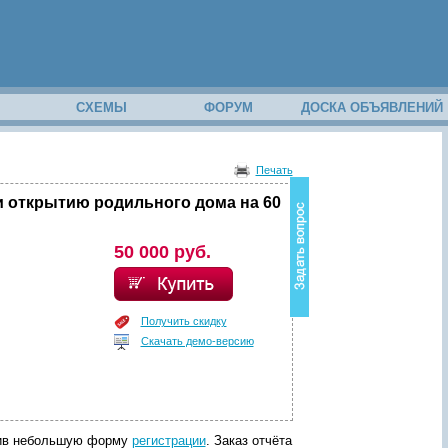
М
СХЕМЫ
ФОРУМ
ДОСКА ОБЪЯВЛЕНИЙ
В
о
Печать
з
н
 открытию родильного дома на 60
и
к
в
50 000 руб.
о
п
р
о
Получить скидку
с
Скачать демо-версию
п
о
с
о
д
е
р
лнив небольшую форму
регистрации
. Заказ отчёта