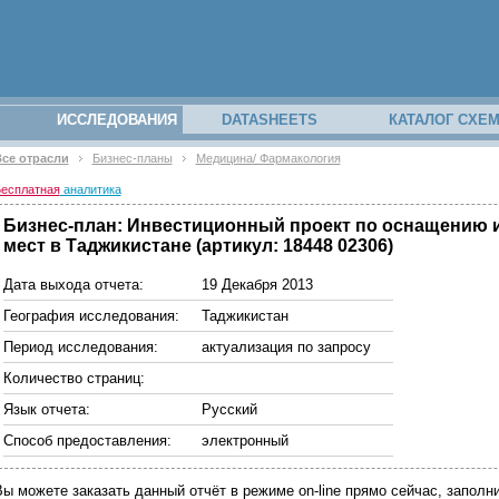
ИССЛЕДОВАНИЯ
DATASHEETS
КАТАЛОГ СХЕ
се отрасли
Бизнес-планы
Медицина/ Фармакология
есплатная
аналитика
Бизнес-план: Инвестиционный проект по оснащению и
мест в Таджикистане (артикул: 18448 02306)
Дата выхода отчета:
19 Декабря 2013
География исследования:
Таджикистан
Период исследования:
актуализация по запросу
Количество страниц:
Язык отчета:
Русский
Способ предоставления:
электронный
Вы можете заказать данный отчёт в режиме on-line прямо сейчас, запо