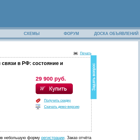
М
СХЕМЫ
ФОРУМ
ДОСКА ОБЪЯВЛЕНИЙ
В
о
Печать
з
н
связи в РФ: состояние и
и
к
в
29 900 руб.
о
п
р
о
Получить скидку
с
Скачать демо-версию
п
о
с
о
д
е
р
лнив небольшую форму
регистрации
. Заказ отчёта