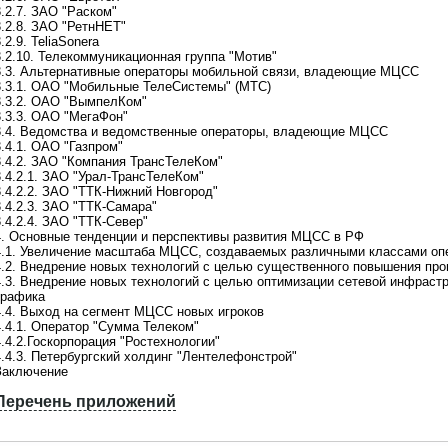
.2.7. ЗАО "Раском"
и
3.2.8. ЗАО "РетнНЕТ"
т
.2.9. TeliaSonera
,
3.2.10. Телекоммуникационная группа "Мотив"
В
3.3. Альтернативные операторы мобильной связи, владеющие МЦСС
ы
3.3.1. ОАО "Мобильные ТелеСистемы" (МТС)
м
3.3.2. ОАО "ВымпелКом"
о
3.3.3. ОАО "МегаФон"
ж
3.4. Ведомства и ведомственные операторы, владеющие МЦСС
е
.4.1. ОАО "Газпром"
т
3.4.2. ЗАО "Компания ТрансТелеКом"
е
3.4.2.1. ЗАО "Урал-ТрансТелеКом"
:
3.4.2.2. ЗАО "ТТК-Нижний Новгород"
1
3.4.2.3. ЗАО "ТТК-Самара"
.
.4.2.4. ЗАО "ТТК-Север"
З
4. Основные тенденции и перспективы развития МЦСС в РФ
а
4.1. Увеличение масштаба МЦСС, создаваемых различными классами оп
к
4.2. Внедрение новых технологий с целью существенного повышения пр
а
4.3. Внедрение новых технологий с целью оптимизации сетевой инфраст
з
трафика
а
4.4. Выход на сегмент МЦСС новых игроков
т
4.4.1. Оператор "Сумма Телеком"
ь
.4.2.Госкорпорация "Ростехнологии"
о
4.4.3. Петербургский холдинг "Лентелефонстрой"
б
Заключение
н
о
Перечень приложений
в
П
л
е
е