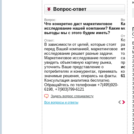
Вопрос-ответ
Вопрос:
Вопрос:
Что конкретно даст маркетинговое
Как на
исследование нашей компании? Какие
может
выгоды мы c этого будем иметь?
Ответ:
Конечн
Ответ:
В зависимости от целей, которые стоят
разме
перед Вашей компанией, маркетинговое
отчето
исследование решает разные задачи.
только
Маркетинговое исследование позволит
самой 
увидеть объективную картину рынка,
предл
уточнить Ваше представление о
иссле
потребителях и конкурентах, принимать
консул
значимые решения, опираясь на факты.
6198, +
Консультация аналитика бесплатно.
Обращайтесь по телефонам +7(495)920-
6198, +7(903)799-6121
3
Задать вопрос специалисту
Все вопросы и ответы
3
3