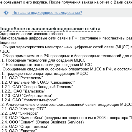
не обязывает к его покупке. После получения заказа на отчёт с Вами св
Не нашли подходящее исследование?
Вопрос:
Е
йти нужное мне исследование...
Как купить готовый отчет на вашем
с
е помочь?
портале?
Подробное оглавление/содержание отчёта
л
Содержание аналитического обзора
и
Ответ:
"Магистральные цифровые сети связи в РФ: состояние и перспективы раз
д
о поможем! На портале
Отправьте сначала запрос на покупку.
Введение
а
щено
более 21000 готовых
После получения Вашего запроса, мы
1. Общая характеристика магистральных цифровых сетей связи (МЦСС) 
н
в
, при этом мы не ограничиваемся
направляем Вам счет на оплату.
МЦСС
н
 готовыми материалами. По любой
Консультация бесплатно. Обращайтес
2. Обзор применяемых в РФ проводных и беспроводных технологий для
ы
сложной теме мы всегда сможем
по телефонам +7(495)920-6198,
2.1. Проводные технологии для создания МЦСС
й
ожить
индивидуальное
+7(903)799-6121
2.2. Беспроводные технологии для создания МЦСС
о
дование
. Обращайтесь для
3. Обобщенные сведения об основных операторах МЦСС в РФ, о состоян
т
ьтации по телефонкм
+7(495)920-
3.1. Традиционные операторы, владеющие МЦСС
ч
7(903)799-6121
3.1.1. ОАО "Ростелеком"
ё
3.1.2. Отдельные МРК ОАО "Связьинвест"
т
3.1.2.1. ОАО "Северо-Западный Телеком"
В
.1.2.2.. ОАО "Дальсвязь"
а
3.1.2.3. ОАО "Сибирьтелеком"
м
3.1.2.4. ОАО "Уралсвязьинформ"
н
3.2. Альтернативные операторы фиксированной связи, владеющие МЦСС
е
3.2.1. ОАО "Комстар-ОТС"
п
.2.2. ЗАО "Синтерра"
о
3.2.3. ОАО "ВымпелКом" (ресурсы поглощенного им в 2008 г. оператора "
д
.2.4. ООО "Эквант" (Orange Business Services)
х
3.2.5. ОАО "Старт Телеком"
о
3.2.6. ОАО "Евротел"
д