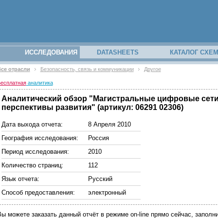
ИССЛЕДОВАНИЯ
DATASHEETS
КАТАЛОГ СХЕ
се отрасли
Безопасность, связь и коммуникации
Другое
есплатная
аналитика
Аналитический обзор "Магистральные цифровые сети 
перспективы развития" (артикул: 06291 02306)
Дата выхода отчета:
8 Апреля 2010
География исследования:
Россия
Период исследования:
2010
Количество страниц:
112
Язык отчета:
Русский
Способ предоставления:
электронный
Вы можете заказать данный отчёт в режиме on-line прямо сейчас, запо