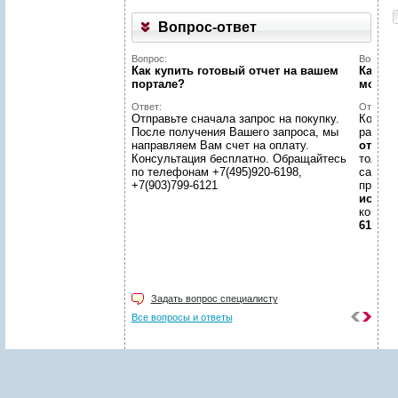
Укажите код, изображённый
Вопрос-ответ
на картинке
*
:
Вопрос:
Вопрос:
Как купить готовый отчет на вашем
Как на
портале?
может
Ответ:
Ответ:
Отправьте сначала запрос на покупку.
Конечн
После получения Вашего запроса, мы
разме
направляем Вам счет на оплату.
отчето
Консультация бесплатно. Обращайтесь
только
по телефонам +7(495)920-6198,
самой 
+7(903)799-6121
предл
иссле
консул
6198, +
Задать вопрос специалисту
Все вопросы и ответы