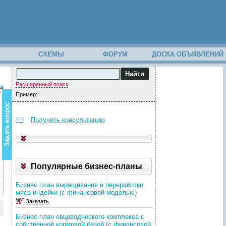
М
СХЕМЫ
ФОРУМ
ДОСКА ОБЪЯВЛЕНИЙ
В
о
Расширенный поиск
ть
з
Пример:
н
и
к
Получить консультацию
в
о
п
р
о
с
Популярные бизнес-планы
п
о
Бизнес план выращивания и переработки
с
мяса индейки (с финансовой моделью)
о
Заказать
д
е
Бизнес-план овцеводческого комплекса с
р
собственной кормовой базой (с финансовой