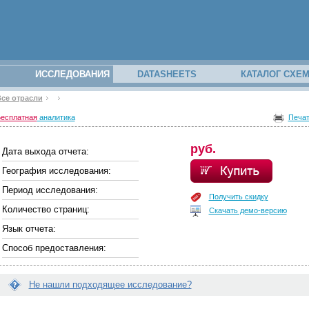
ИССЛЕДОВАНИЯ
DATASHEETS
КАТАЛОГ СХЕ
се отрасли
закрыть
закрыть
з вашего
есплатная
аналитика
Печа
аполнив
руб.
Дата выхода отчета:
География исследования:
Период исследования:
Получить скидку
Количество страниц:
Скачать демо-версию
Язык отчета:
Способ предоставления:
отчётам
Не нашли подходящее исследование?