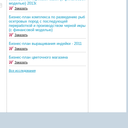
ж
моделью) 2013г.
а
Заказать
н
и
Бизнес-план комплекса по разведению рыб
ю
осетровых пород с последующей
о
переработкой и производством черной икры
т
(с финансовой моделью)
ч
Заказать
ё
т
Бизнес-план выращивания индейки - 2011
а
Заказать
лее
?
то
Бизнес-план цветочного магазина
З
а
Заказать
м
д
Все исследования
а
й
щие
т
ему
е
-
е
г
о
!
П
е
р
с
о
н